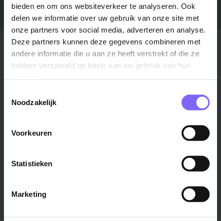
bieden en om ons websiteverkeer te analyseren. Ook
delen we informatie over uw gebruik van onze site met
onze partners voor social media, adverteren en analyse.
Deze partners kunnen deze gegevens combineren met
Stad
Regio
andere informatie die u aan ze heeft verstrekt of die ze
hebben verzameld op basis van uw gebruik van hun
Maastricht ›
Zuid-Limburg ›
services.
Venlo ›
Midden-Limburg ›
Toestemmingsselectie
Heerlen ›
Noord-Limburg ›
Noodzakelijk
Roermond ›
Alle regio's ›
Weert ›
Voorkeuren
Alle steden ›
Vakgebied
Functie
Statistieken
Onderwijs ›
Productiemedewerker ›
Marketing
Techniek & Productie ›
Verpleegkundige ›
Zorg & welzijn ›
Administratief medewerker ›