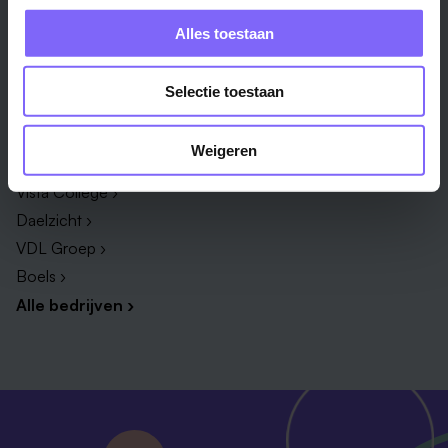
Administratie ›
HR adviseur ›
Alles toestaan
ICT ›
Onderwijsassistent ›
Alle vakgebieden ›
Alle functies ›
Selectie toestaan
Bedrijf
Weigeren
Zuyderland ›
Vista College ›
Daelzicht ›
VDL Groep ›
Boels ›
Alle bedrijven ›