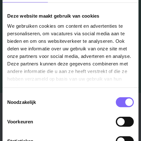
in je mailbox?
Deze website maakt gebruik van cookies
Schrijf je in en we houden je op de hoogte
We gebruiken cookies om content en advertenties te
personaliseren, om vacatures via social media aan te
bieden en om ons websiteverkeer te analyseren. Ook
Job Alert instellen
delen we informatie over uw gebruik van onze site met
onze partners voor social media, adverteren en analyse.
Deze partners kunnen deze gegevens combineren met
andere informatie die u aan ze heeft verstrekt of die ze
hebben verzameld op basis van uw gebruik van hun
services.
Toestemmingsselectie
Stad
Regio
Noodzakelijk
Maastricht ›
Zuid-Limburg ›
Voorkeuren
Venlo ›
Midden-Limburg ›
Heerlen ›
Noord-Limburg ›