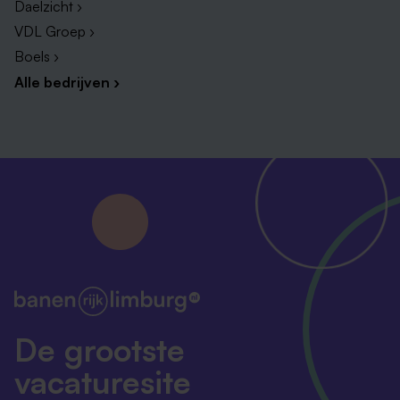
Daelzicht ›
VDL Groep ›
Boels ›
Alle bedrijven ›
De grootste
vacaturesite