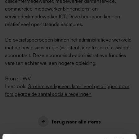
callcentermedewerker, medewerker klantenservice,
commercieel medewerker binnendienst en
servicedeskmedewerker ICT. Deze beroepen kennen
relatief veel openstaande vacatures.
De overstapberoepen binnen het administratieve werkveld
met de beste kansen zijn (assistent-)controller of assistent-
accountant. Deze economisch-administratieve functies
vereisen echter wel een hogere opleiding.
Bron : UWV
Lees ook:
Grotere werkgevers laten veel geld liggen door
fors gegroeide aantal sociale regelingen
Terug naar alle items