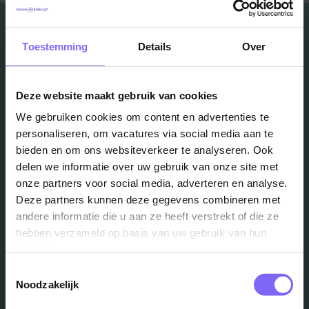
Toestemming
Details
Over
Vacatures
Deze website maakt gebruik van cookies
in je mailbox?
We gebruiken cookies om content en advertenties te
personaliseren, om vacatures via social media aan te
bieden en om ons websiteverkeer te analyseren. Ook
Schrijf je in en we houden je op de hoogte
delen we informatie over uw gebruik van onze site met
onze partners voor social media, adverteren en analyse.
Deze partners kunnen deze gegevens combineren met
Job Alert instellen
andere informatie die u aan ze heeft verstrekt of die ze
hebben verzameld op basis van uw gebruik van hun
services.
Toestemmingsselectie
Noodzakelijk