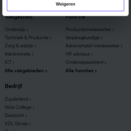
Alle steden ›
Weigeren
Vakgebied
Functie
Onderwijs ›
Productiemedewerker ›
Techniek & Productie ›
Verpleegkundige ›
Zorg & welzijn ›
Administratief medewerker ›
Administratie ›
HR adviseur ›
ICT ›
Onderwijsassistent ›
Alle vakgebieden ›
Alle functies ›
Bedrijf
Zuyderland ›
Vista College ›
Daelzicht ›
VDL Groep ›