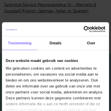
Technical Service Representative III - Warranty &
Goodwill (French, German, Italian or Spanish)
Terug naar alle items
Toestemming
Details
Over
Deze website maakt gebruik van cookies
We gebruiken cookies om content en advertenties te
personaliseren, om vacatures via social media aan te
bieden en om ons websiteverkeer te analyseren. Ook
Vacatures
delen we informatie over uw gebruik van onze site met
onze partners voor social media, adverteren en analyse.
in je mailbox?
Deze partners kunnen deze gegevens combineren met
andere informatie die u aan ze heeft verstrekt of die ze
hebben verzameld op basis van uw gebruik van hun