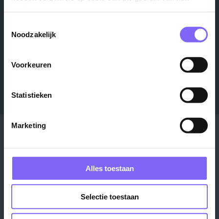
Schrijf je in en we houden je op de hoogte
services.
Toestemmingsselectie
Noodzakelijk
Job Alert instellen
Voorkeuren
Statistieken
Marketing
Stad
Regio
Maastricht ›
Zuid-Limburg ›
Venlo ›
Midden-Limburg ›
Alles toestaan
Heerlen ›
Noord-Limburg ›
Roermond ›
Alle regio's ›
Selectie toestaan
Weert ›