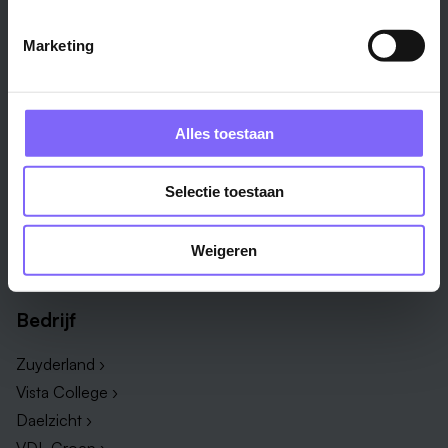
Weert ›
Alle steden ›
Marketing
Vakgebied
Functie
Onderwijs ›
Productiemedewerker ›
Alles toestaan
Techniek & Productie ›
Verpleegkundige ›
Zorg & welzijn ›
Administratief medewerker ›
Selectie toestaan
Administratie ›
HR adviseur ›
ICT ›
Onderwijsassistent ›
Weigeren
Alle vakgebieden ›
Alle functies ›
Bedrijf
Zuyderland ›
Vista College ›
Daelzicht ›