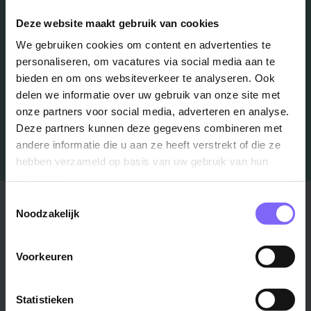
Schrijf je in en we houden je op de hoogte
Deze website maakt gebruik van cookies
We gebruiken cookies om content en advertenties te
personaliseren, om vacatures via social media aan te
Job Alert instellen
bieden en om ons websiteverkeer te analyseren. Ook
delen we informatie over uw gebruik van onze site met
onze partners voor social media, adverteren en analyse.
Deze partners kunnen deze gegevens combineren met
andere informatie die u aan ze heeft verstrekt of die ze
hebben verzameld op basis van uw gebruik van hun
services.
Toestemmingsselectie
Stad
Regio
Noodzakelijk
Maastricht ›
Zuid-Limburg ›
Venlo ›
Midden-Limburg ›
Voorkeuren
Heerlen ›
Noord-Limburg ›
Roermond ›
Alle regio's ›
Statistieken