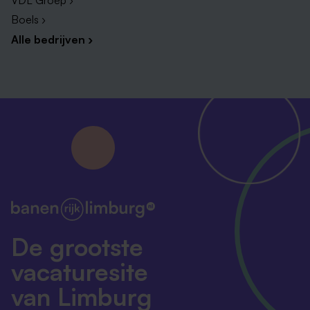
VDL Groep ›
Boels ›
Alle bedrijven ›
De grootste
vacaturesite
van Limburg