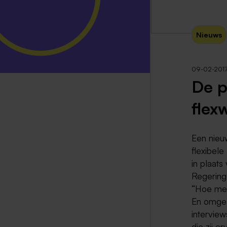
Nieuws
09-02-201
De p
flex
Een nieu
flexibel
in plaats
Regerings
“Hoe mee
En omgek
interview
die zij e