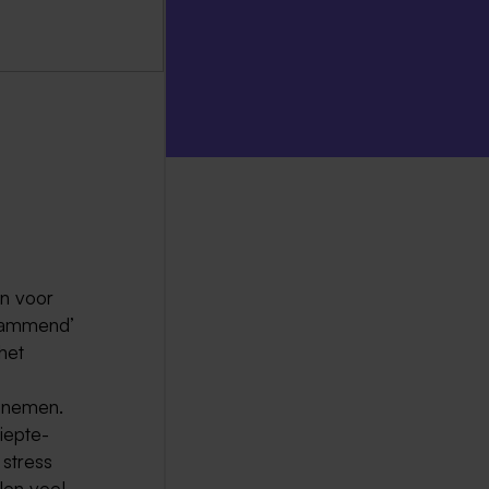
en voor
rlammend’
het
 nemen.
iepte-
 stress
len veel