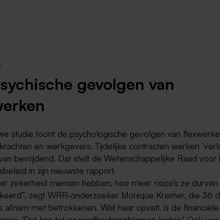
Weert
Kerkrade
7
sychische gevolgen van
werken
we studie toont de psychologische gevolgen van flexwerk
e krachten en werkgevers. Tijdelijke contracten werken ‘ve
 van bevrijdend. Dat stelt de Wetenschappelijke Raad voor 
beleid in zijn nieuwste rapport.
r zekerheid mensen hebben, hoe meer risico’s ze durven
eerd”, zegt WRR-onderzoeker Monique Kremer, die 36 d
s afnam met betrokkenen. Wat haar opvalt, is de financiële
rvaren. 'Dat kan tot gezondheidsproblemen leiden.' Ook voe