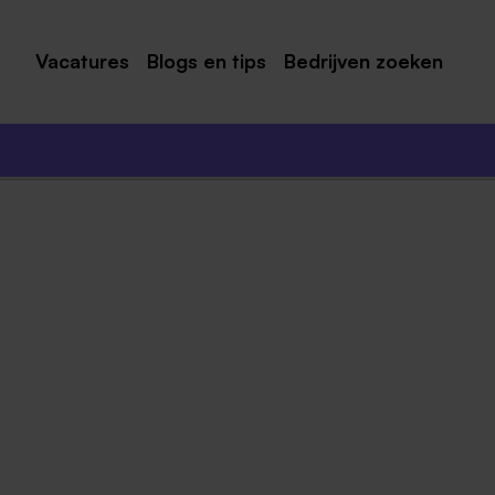
Vacatures
Blogs en tips
Bedrijven zoeken
Maastricht
Roermond
Venlo
Sittard
Venray
Noord-Limburg
Midden-Limburg
Zuid-Limburg
Heerlen