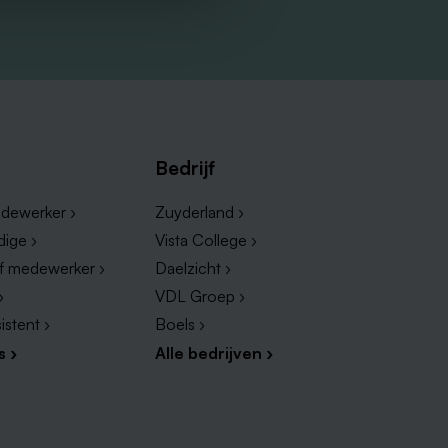
Bedrijf
dewerker ›
Zuyderland ›
dige ›
Vista College ›
ef medewerker ›
Daelzicht ›
›
VDL Groep ›
istent ›
Boels ›
s ›
Alle bedrijven ›