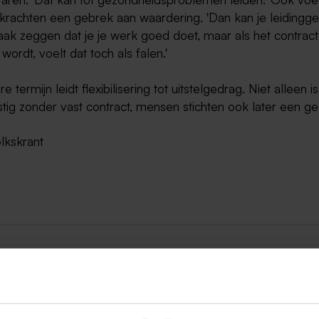
e krachten een gebrek aan waardering. 'Dan kan je leiding
ak zeggen dat je je werk goed doet, maar als het contract
wordt, voelt dat toch als falen.'
e termijn leidt flexibilisering tot uitstelgedrag. Niet alleen i
tig zonder vast contract, mensen stichten ook later een ge
lkskrant
ug naar alle items