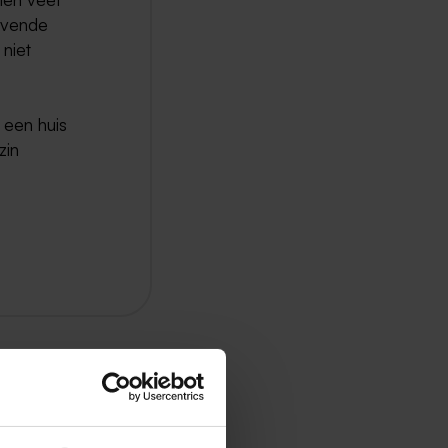
gevende
 niet
s een huis
zin