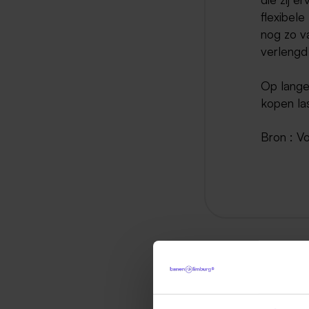
flexibel
nog zo va
verlengd 
Op langer
kopen las
Bron : Vo
Ter