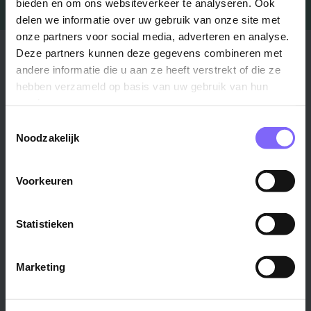
bieden en om ons websiteverkeer te analyseren. Ook
delen we informatie over uw gebruik van onze site met
onze partners voor social media, adverteren en analyse.
Stad
Regio
Deze partners kunnen deze gegevens combineren met
andere informatie die u aan ze heeft verstrekt of die ze
Maastricht ›
Zuid-Limburg ›
hebben verzameld op basis van uw gebruik van hun
Venlo ›
Midden-Limburg ›
services.
Heerlen ›
Noord-Limburg ›
Toestemmingsselectie
Noodzakelijk
Roermond ›
Alle regio's ›
Weert ›
Alle steden ›
Voorkeuren
Vakgebied
Functie
Statistieken
Onderwijs ›
Productiemedewerker ›
Techniek & Productie ›
Verpleegkundige ›
Marketing
Zorg & welzijn ›
Administratief medewerker ›
Administratie ›
HR adviseur ›