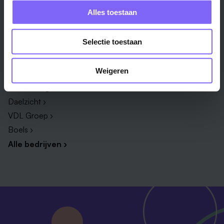
ICT ›
Onderwijsassistent ›
Alles toestaan
Alle vakgebieden ›
Alle functies ›
Selectie toestaan
Bedrijf
Weigeren
Zuyderland ›
Vista College ›
Daelzicht ›
VDL Groep ›
Boels ›
Alle bedrijven ›