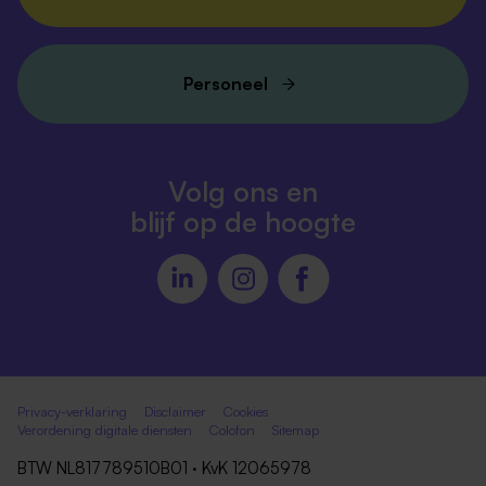
Personeel
Volg ons en
blijf op de hoogte
Privacy-verklaring
Disclaimer
Cookies
Verordening digitale diensten
Colofon
Sitemap
BTW NL817789510B01 · KvK 12065978