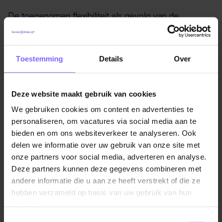
De toegenomen flexibiliteit als gevolg van de
thuiswerkcultuur kan er ook voor zorgen dat vrouwen
die momenteel niet werken, maar wel over
voldoende kwalificaties beschikken, op de hoge
Toestemming
Details
Over
arbeidsvraag inspringen. Het CBS en het SCP
rapporteren dat 88% van de niet-werkende vrouwen,
die niet arbeidsongeschikt of met prepensioen zijn,
Deze website maakt gebruik van cookies
bereid zijn weer te gaan werken als dit beter kan
We gebruiken cookies om content en advertenties te
worden gecombineerd met hun privéleven. Deze
personaliseren, om vacatures via social media aan te
herintreders zijn een tweede manier waarop de
bieden en om ons websiteverkeer te analyseren. Ook
thuiswerkcultuur het arbeidsaanbod positief kan
delen we informatie over uw gebruik van onze site met
beïnvloeden. Dit leidt dan weer tot een verdere
onze partners voor social media, adverteren en analyse.
afname van de krapte op de arbeidsmarkt.
Deze partners kunnen deze gegevens combineren met
andere informatie die u aan ze heeft verstrekt of die ze
Bron: ABN AMRO
hebben verzameld op basis van uw gebruik van hun
services.
Toestemmingsselectie