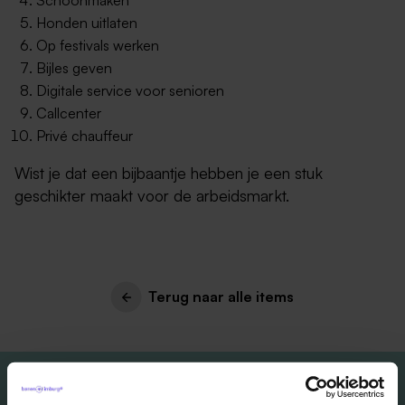
Honden uitlaten
Op festivals werken
Bijles geven
Digitale service voor senioren
Callcenter
Privé chauffeur
Wist je dat een bijbaantje hebben je een stuk
geschikter maakt voor de arbeidsmarkt.
Terug naar alle items