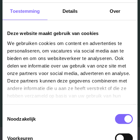
Toestemming
Details
Over
Vacatures
in je mailbox?
Deze website maakt gebruik van cookies
We gebruiken cookies om content en advertenties te
personaliseren, om vacatures via social media aan te
Schrijf je in en we houden je op de hoogte
bieden en om ons websiteverkeer te analyseren. Ook
delen we informatie over uw gebruik van onze site met
onze partners voor social media, adverteren en analyse.
Job Alert instellen
Deze partners kunnen deze gegevens combineren met
andere informatie die u aan ze heeft verstrekt of die ze
hebben verzameld op basis van uw gebruik van hun
services.
Toestemmingsselectie
Noodzakelijk
Stad
Regio
Voorkeuren