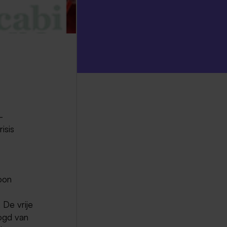
-
isis
oon
 De vrije
oogd van