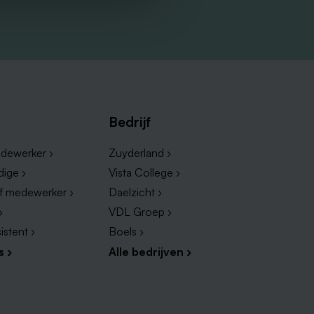
Bedrijf
dewerker ›
Zuyderland ›
dige ›
Vista College ›
ef medewerker ›
Daelzicht ›
›
VDL Groep ›
istent ›
Boels ›
s ›
Alle bedrijven ›