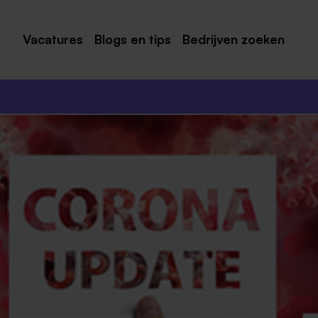
Vacatures
Blogs en tips
Bedrijven zoeken
Maastricht
Roermond
Venlo
Sittard
Venray
Noord-Limburg
Midden-Limburg
Zuid-Limburg
Heerlen