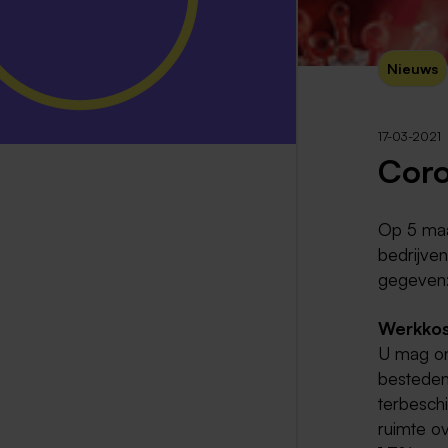
Nieuws
17-03-2021
Coro
Op 5 maa
bedrijve
gegeven: 
Werkkos
U mag on
besteden
terbeschi
ruimte o