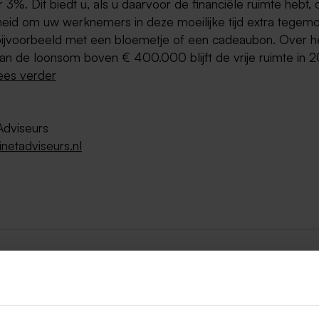
 3%. Dit biedt u, als u daarvoor de financiële ruimte hebt, 
heid om uw werknemers in deze moeilijke tijd extra tegemo
ijvoorbeeld met een bloemetje of een cadeaubon. Over h
an de loonsom boven € 400.000 blijft de vrije ruimte in 
ees verder
Adviseurs
netadviseurs.nl
ug naar alle items