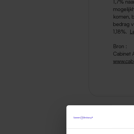
1,7% naar
mogelijk
komen, b
bedrag v
1,18%.
L
Bron :
Cabinet 
www.cabi
Ter