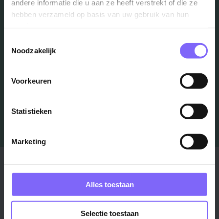
in je mailbox?
andere informatie die u aan ze heeft verstrekt of die ze
hebben verzameld op basis van uw gebruik van hun
services.
Schrijf je in en we houden je op de hoogte
Toestemmingsselectie
Noodzakelijk
Job Alert instellen
Voorkeuren
Statistieken
Marketing
Stad
Regio
Maastricht ›
Zuid-Limburg ›
Alles toestaan
Venlo ›
Midden-Limburg ›
Heerlen ›
Noord-Limburg ›
Selectie toestaan