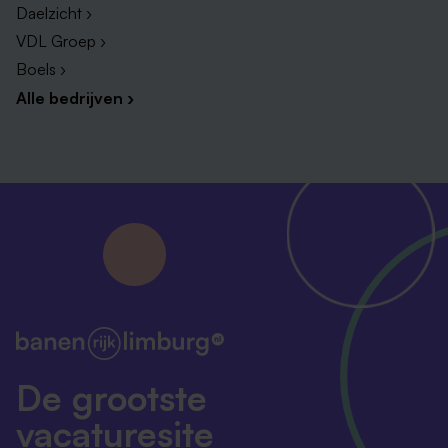
Daelzicht ›
VDL Groep ›
Boels ›
Alle bedrijven ›
De grootste
vacaturesite