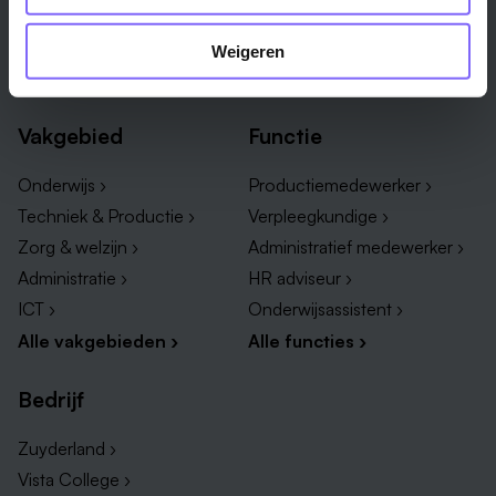
Roermond ›
Alle regio's ›
Weert ›
Weigeren
Alle steden ›
Vakgebied
Functie
Onderwijs ›
Productiemedewerker ›
Techniek & Productie ›
Verpleegkundige ›
Zorg & welzijn ›
Administratief medewerker ›
Administratie ›
HR adviseur ›
ICT ›
Onderwijsassistent ›
Alle vakgebieden ›
Alle functies ›
Bedrijf
Zuyderland ›
Vista College ›