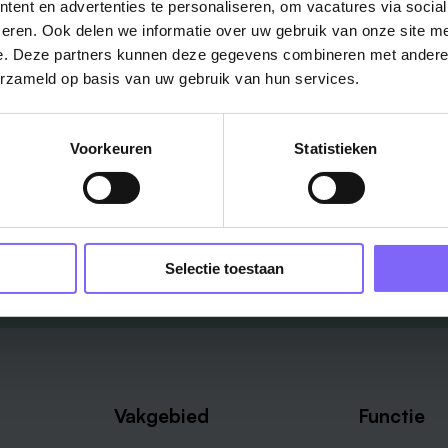
in je mailbox?
ent en advertenties te personaliseren, om vacatures via socia
eren. Ook delen we informatie over uw gebruik van onze site me
e. Deze partners kunnen deze gegevens combineren met andere i
Schrijf je in en we houden je op de hoogte
erzameld op basis van uw gebruik van hun services.
Job Alert instellen
Voorkeuren
Statistieken
Selectie toestaan
Vakgebied
Functie