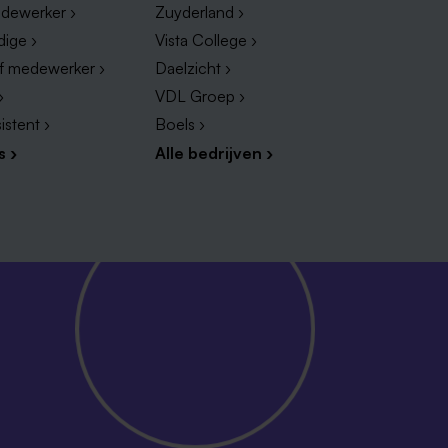
dewerker ›
Zuyderland ›
dige ›
Vista College ›
ef medewerker ›
Daelzicht ›
›
VDL Groep ›
istent ›
Boels ›
s ›
Alle bedrijven ›