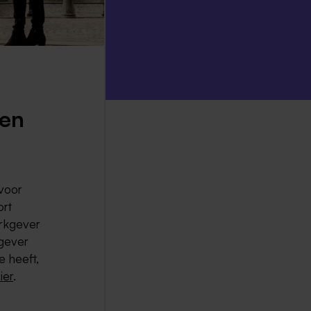
 en
 voor
ort
erkgever
kgever
e heeft,
ier
.