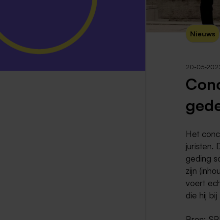
Nieuws
20-05-202
Conc
gede
Het concu
juristen
geding s
zijn (inh
voert ec
die hij b
Bron:
SP