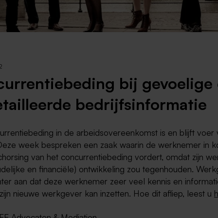
Weert
Kerkrade
2
urrentiebeding bij gevoelige
tailleerde bedrijfsinformatie
rrentiebeding in de arbeidsovereenkomst is en blijft voer
. Deze week bespreken een zaak waarin de werknemer in k
chorsing van het concurrentiebeding vordert, omdat zijn w
oudelijke en financiële) ontwikkeling zou tegenhouden. Wer
hter aan dat deze werknemer zeer veel kennis en informati
ij zijn nieuwe werkgever kan inzetten. Hoe dit afliep, leest u
h
EE Advocaten & Mediation