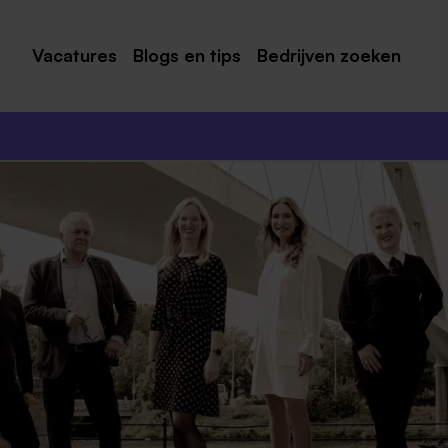
Vacatures
Blogs en tips
Bedrijven zoeken
Maastricht
Roermond
Venlo
Sittard
Venray
Noord-Limburg
Midden-Limburg
Zuid-Limburg
Heerlen