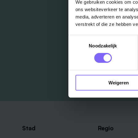
We gebruiken cookies om cont
ons websiteverkeer te analys
media, adverteren en analys
verstrekt of die ze hebben v
Toestemmingsselectie
Noodzakelijk
Weigeren
Stad
Regio