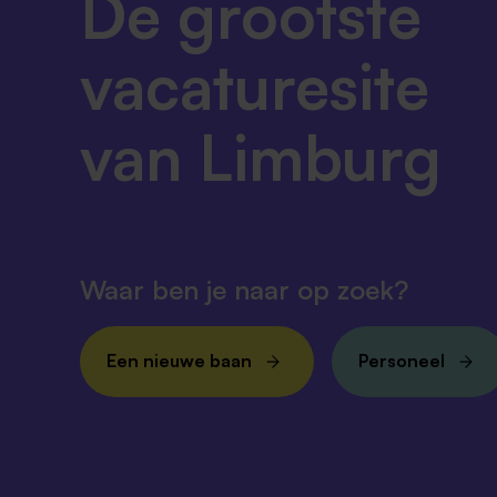
De grootste
vacaturesite
van Limburg
Waar ben je naar op zoek?
Een nieuwe baan
Personeel