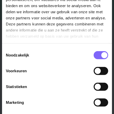
bieden en om ons websiteverkeer te analyseren. Ook
delen we informatie over uw gebruik van onze site met
onze partners voor social media, adverteren en analyse.
Deze partners kunnen deze gegevens combineren met
Stad
Regio
andere informatie die u aan ze heeft verstrekt of die ze
hebben verzameld op basis van uw gebruik van hun
Maastricht ›
Zuid-Limburg ›
services.
Venlo ›
Midden-Limburg ›
Toestemmingsselectie
Heerlen ›
Noord-Limburg ›
Noodzakelijk
Roermond ›
Alle regio's ›
Weert ›
Voorkeuren
Alle steden ›
Statistieken
Vakgebied
Functie
Onderwijs ›
Productiemedewerker ›
Marketing
Techniek & Productie ›
Verpleegkundige ›