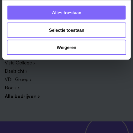
Zorg & welzijn ›
Administratief medewerker ›
Administratie ›
HR adviseur ›
Alles toestaan
ICT ›
Onderwijsassistent ›
Alle vakgebieden ›
Alle functies ›
Selectie toestaan
Bedrijf
Weigeren
Zuyderland ›
Vista College ›
Daelzicht ›
VDL Groep ›
Boels ›
Alle bedrijven ›