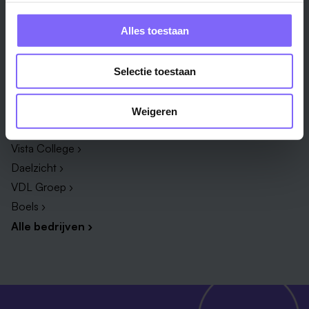
Zorg & welzijn ›
Administratief medewerker ›
Administratie ›
HR adviseur ›
Alles toestaan
ICT ›
Onderwijsassistent ›
Alle vakgebieden ›
Alle functies ›
Selectie toestaan
Bedrijf
Weigeren
Zuyderland ›
Vista College ›
Daelzicht ›
VDL Groep ›
Boels ›
Alle bedrijven ›