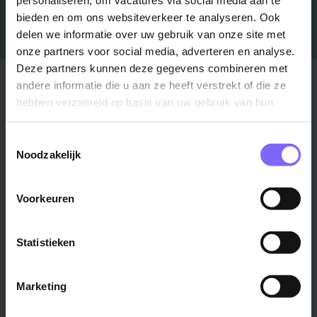
bieden en om ons websiteverkeer te analyseren. Ook
delen we informatie over uw gebruik van onze site met
onze partners voor social media, adverteren en analyse.
Deze partners kunnen deze gegevens combineren met
Stad
Regio
andere informatie die u aan ze heeft verstrekt of die ze
hebben verzameld op basis van uw gebruik van hun
Maastricht ›
Zuid-Limburg ›
services.
Venlo ›
Midden-Limburg ›
Toestemmingsselectie
Heerlen ›
Noord-Limburg ›
Noodzakelijk
Roermond ›
Alle regio's ›
Weert ›
Voorkeuren
Alle steden ›
Statistieken
Vakgebied
Functie
Onderwijs ›
Productiemedewerker ›
Marketing
Techniek & Productie ›
Verpleegkundige ›