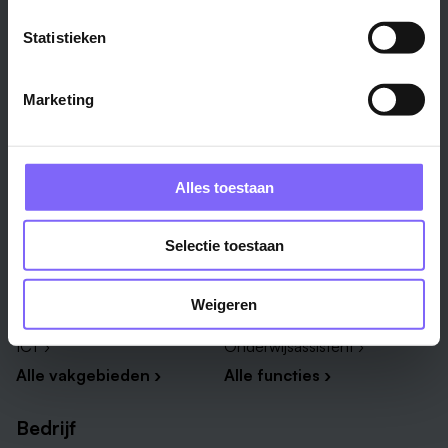
Venlo ›
Midden-Limburg ›
Statistieken
Heerlen ›
Noord-Limburg ›
Roermond ›
Alle regio's ›
Marketing
Weert ›
Alle steden ›
Vakgebied
Functie
Alles toestaan
Onderwijs ›
Productiemedewerker ›
Selectie toestaan
Techniek & Productie ›
Verpleegkundige ›
Zorg & welzijn ›
Administratief medewerker ›
Weigeren
Administratie ›
HR adviseur ›
ICT ›
Onderwijsassistent ›
Alle vakgebieden ›
Alle functies ›
Bedrijf