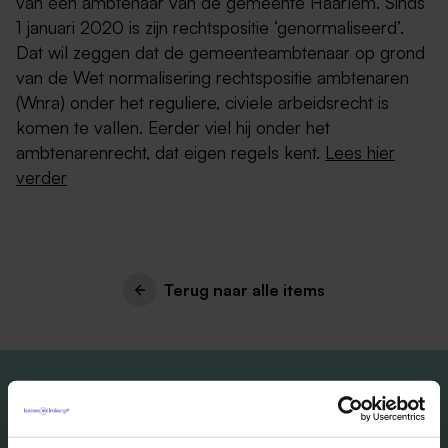
van een ambtenaar van de gemeente Haarlem. Sinds
1 januari 2020 is zijn rechtspositie ‘genormaliseerd’.
Dat wil zeggen dat de gemeenteambtenaar op grond
van de Wet normalisering rechtspositie ambtenaren
(Wnra) onder het reguliere, civiele arbeidsrecht is
komen te vallen. Eerder viel hij onder het
ambtenarenrecht, dat eigen regels kent.
Lees hier
verder
Terug naar alle items