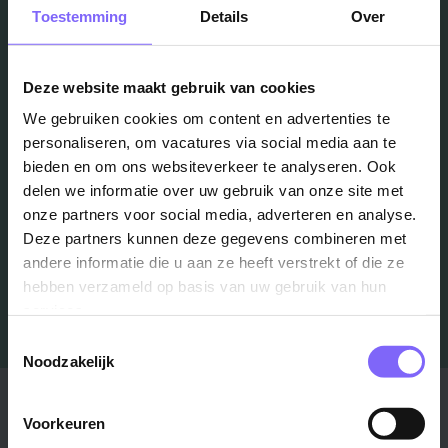
Vacatures
Toestemming
Details
Over
in je mailbox?
Deze website maakt gebruik van cookies
We gebruiken cookies om content en advertenties te
Schrijf je in en we houden je op de hoogte
personaliseren, om vacatures via social media aan te
bieden en om ons websiteverkeer te analyseren. Ook
delen we informatie over uw gebruik van onze site met
Job Alert instellen
onze partners voor social media, adverteren en analyse.
Deze partners kunnen deze gegevens combineren met
andere informatie die u aan ze heeft verstrekt of die ze
hebben verzameld op basis van uw gebruik van hun
services.
Toestemmingsselectie
Noodzakelijk
Stad
Regio
Voorkeuren
Maastricht ›
Zuid-Limburg ›