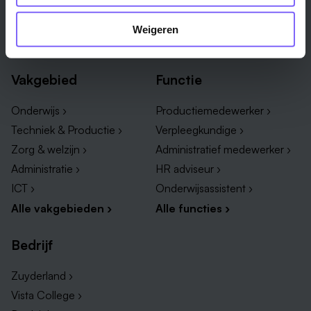
Roermond ›
Alle regio's ›
Weert ›
Weigeren
Alle steden ›
Vakgebied
Functie
Onderwijs ›
Productiemedewerker ›
Techniek & Productie ›
Verpleegkundige ›
Zorg & welzijn ›
Administratief medewerker ›
Administratie ›
HR adviseur ›
ICT ›
Onderwijsassistent ›
Alle vakgebieden ›
Alle functies ›
Bedrijf
Zuyderland ›
Vista College ›