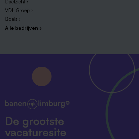
Daelzicht ›
VDL Groep ›
Boels ›
Alle bedrijven ›
De grootste
vacaturesite