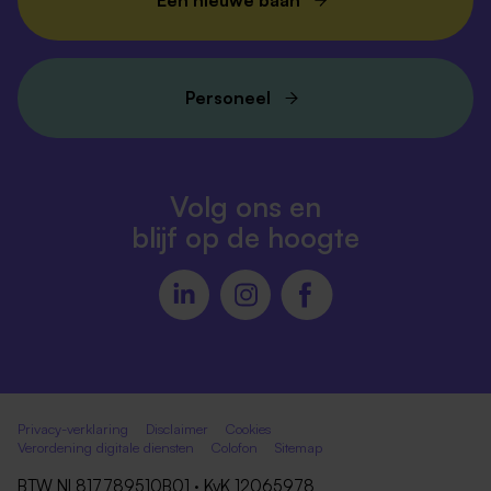
Personeel
Volg ons en
blijf op de hoogte
Privacy-verklaring
Disclaimer
Cookies
Verordening digitale diensten
Colofon
Sitemap
BTW NL817789510B01 · KvK 12065978