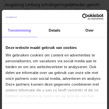
Jeugdzorg Limburg scholingsmogelijkheden gericht
op persoonlijke en professionele ontwikkeling.
Het kind staat voorop, maar je bent niet alleen
betrokken bij de kinderen/jeugdigen. Je tracht samen
Toestemming
Details
Over
te werken met het gehele systeem, met
(pleeg)ouders en verzorgers, broers en zussen, opa’s
en oma’s, en scholen. Dit betekent ook dat je met
Deze website maakt gebruik van cookies
uiteenlopende doelgroepen en problematiek te
We gebruiken cookies om content en advertenties te
maken hebt. Wanneer de rechter een
personaliseren, om vacatures via social media aan te
kinderbeschermingsmaatregel uitspreekt, heeft de
bieden en om ons websiteverkeer te analyseren. Ook
familie soms al een lange hulpverleningsgeschiedenis,
delen we informatie over uw gebruik van onze site met
en de nodige weerstand tegen de hulpverlening.
onze partners voor social media, adverteren en analyse.
Positioneren en engageren zijn belangrijke
Deze partners kunnen deze gegevens combineren met
vaardigheden voor een gedragswetenschapper, maar
andere informatie die u aan ze heeft verstrekt of die ze
ook voor een Jeugdzorgwerker. Samen kijk je naar de
hebben verzameld op basis van uw gebruik van hun
opvoedingssituatie, waarbij jouw expertise op onder
services.
andere het gebied van opvoed- en