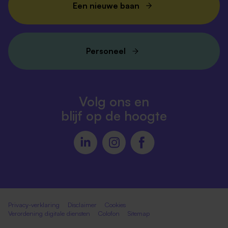
Een nieuwe baan
Personeel
Volg ons en
blijf op de hoogte
Privacy-verklaring
Disclaimer
Cookies
Verordening digitale diensten
Colofon
Sitemap