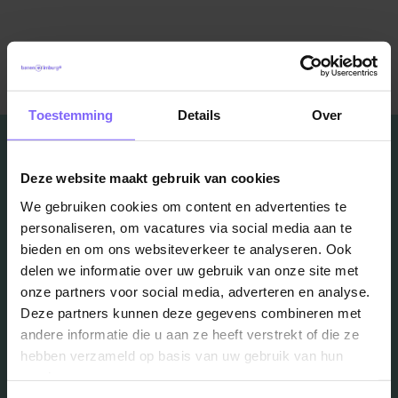
Terug naar alle items
Toestemming
Details
Over
Deze website maakt gebruik van cookies
We gebruiken cookies om content en advertenties te
Vacatures
personaliseren, om vacatures via social media aan te
bieden en om ons websiteverkeer te analyseren. Ook
in je mailbox?
delen we informatie over uw gebruik van onze site met
onze partners voor social media, adverteren en analyse.
Deze partners kunnen deze gegevens combineren met
Schrijf je in en we houden je op de hoogte
andere informatie die u aan ze heeft verstrekt of die ze
hebben verzameld op basis van uw gebruik van hun
services.
Job Alert instellen