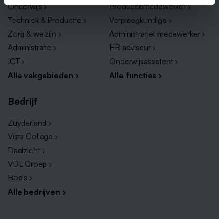
Onderwijs ›
Productiemedewerker ›
Techniek & Productie ›
Verpleegkundige ›
Zorg & welzijn ›
Administratief medewerker ›
Administratie ›
HR adviseur ›
ICT ›
Onderwijsassistent ›
Alle vakgebieden ›
Alle functies ›
Bedrijf
Zuyderland ›
Vista College ›
Daelzicht ›
VDL Groep ›
Boels ›
Alle bedrijven ›