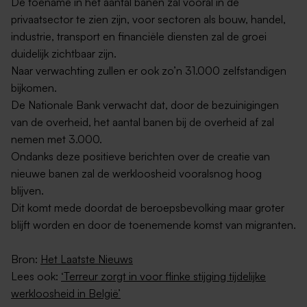
De toename in het aantal banen zal vooral in de
privaatsector te zien zijn, voor sectoren als bouw, handel,
industrie, transport en financiële diensten zal de groei
duidelijk zichtbaar zijn.
Naar verwachting zullen er ook zo’n 31.000 zelfstandigen
bijkomen.
De Nationale Bank verwacht dat, door de bezuinigingen
van de overheid, het aantal banen bij de overheid af zal
nemen met 3.000.
Ondanks deze positieve berichten over de creatie van
nieuwe banen zal de werkloosheid vooralsnog hoog
blijven.
Dit komt mede doordat de beroepsbevolking maar groter
blijft worden en door de toenemende komst van migranten.
Bron:
Het Laatste Nieuws
Lees ook:
‘Terreur zorgt in voor flinke stijging tijdelijke
werkloosheid in België’