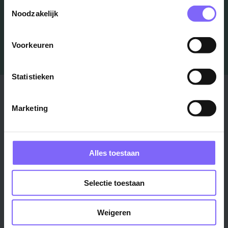
Toestemmingsselectie
Noodzakelijk
Voorkeuren
Statistieken
Stad
Regio
Marketing
Maastricht ›
Zuid-Limburg ›
Venlo ›
Midden-Limburg ›
Heerlen ›
Noord-Limburg ›
Alles toestaan
Roermond ›
Alle regio's ›
Weert ›
Selectie toestaan
Alle steden ›
Vakgebied
Functie
Weigeren