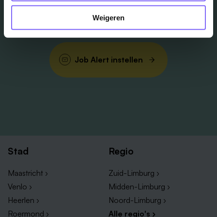
Weigeren
Schrijf je in en we houden je op de hoogte
Job Alert instellen
Stad
Regio
Maastricht ›
Zuid-Limburg ›
Venlo ›
Midden-Limburg ›
Heerlen ›
Noord-Limburg ›
Roermond ›
Alle regio's ›