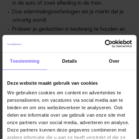
in de auto of zoek afleiding in de trein.
Doe ademhalingsoefeningen als je merkt dat je
onrustig wordt.
Probeer je gedachten in bedwang te houden en
denk positieve dingen. Als het bedrijf niets in je zou
zien, hadden ze je niet uitgenodigd. Ze zijn
geïnteresseerd in jou; jij hebt ze iets te bieden.
Toestemming
Details
Over
Tien minuten van tevoren
Deze website maakt gebruik van cookies
Zorg dat je op tijd op de plaats van bestemming
We gebruiken cookies om content en advertenties te
bent. Tien minuten te vroeg komen maakt een
personaliseren, om vacatures via social media aan te
goede indruk én is fijn voor jou. Je kunt je dan
bieden en om ons websiteverkeer te analyseren. Ook
even opfrissen in het toilet.
delen we informatie over uw gebruik van onze site met
Ga geen duimen zitten draaien; dat werkt
onze partners voor social media, adverteren en analyse.
Deze partners kunnen deze gegevens combineren met
stressverhogend.
andere informatie die u aan ze heeft verstrekt of die ze