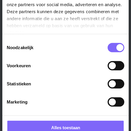
Stad
Regio
onze partners voor social media, adverteren en analyse.
Deze partners kunnen deze gegevens combineren met
Maastricht ›
Zuid-Limburg ›
andere informatie die u aan ze heeft verstrekt of die ze
Venlo ›
Midden-Limburg ›
hebben verzameld op basis van uw gebruik van hun
Heerlen ›
Noord-Limburg ›
services.
Roermond ›
Alle regio's ›
Toestemmingsselectie
Weert ›
Noodzakelijk
Alle steden ›
Voorkeuren
Vakgebied
Functie
Onderwijs ›
Productiemedewerker ›
Statistieken
Techniek & Productie ›
Verpleegkundige ›
Zorg & welzijn ›
Administratief medewerker ›
Marketing
Administratie ›
HR adviseur ›
ICT ›
Onderwijsassistent ›
Alle vakgebieden ›
Alle functies ›
Alles toestaan