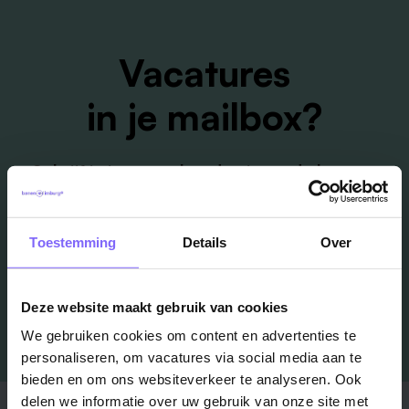
Vacatures
in je mailbox?
Schrijf je in en we houden je op de hoogte
Job Alert instellen
Toestemming
Details
Over
Deze website maakt gebruik van cookies
We gebruiken cookies om content en advertenties te
personaliseren, om vacatures via social media aan te
bieden en om ons websiteverkeer te analyseren. Ook
delen we informatie over uw gebruik van onze site met