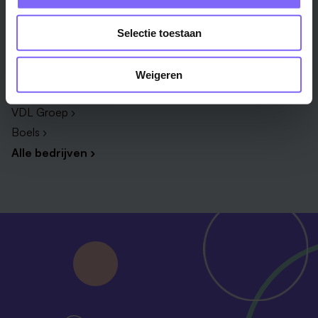
Bedrijf
Selectie toestaan
Zuyderland ›
Vista College ›
Weigeren
Daelzicht ›
VDL Groep ›
Boels ›
Alle bedrijven ›