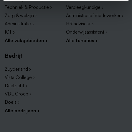
Techniek & Productie ›
Verpleegkundige ›
Zorg & welzijn ›
Administratief medewerker ›
Administratie ›
HR adviseur ›
ICT ›
Onderwijsassistent ›
Alle vakgebieden ›
Alle functies ›
Bedrijf
Zuyderland ›
Vista College ›
Daelzicht ›
VDL Groep ›
Boels ›
Alle bedrijven ›