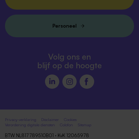
Personeel
Volg ons en
blijf op de hoogte
Privacy-verklaring
Disclaimer
Cookies
Verordening digitale diensten
Colofon
Sitemap
BTW NL817789510B01 · KvK 12065978