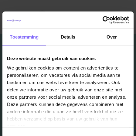
Terug naar alle items
Toestemming
Details
Over
Deze website maakt gebruik van cookies
We gebruiken cookies om content en advertenties te
Vacatures
personaliseren, om vacatures via social media aan te
bieden en om ons websiteverkeer te analyseren. Ook
in je mailbox?
delen we informatie over uw gebruik van onze site met
onze partners voor social media, adverteren en analyse.
Deze partners kunnen deze gegevens combineren met
Schrijf je in en we houden je op de hoogte
andere informatie die u aan ze heeft verstrekt of die ze
hebben verzameld op basis van uw gebruik van hun
services.
Job Alert instellen
Toestemmingsselectie