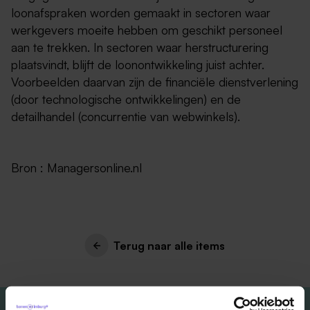
loonafspraken worden gemaakt in sectoren waar
werkgevers moeite hebben om geschikt personeel
aan te trekken. In sectoren waar herstructurering
plaatsvindt, blijft de loonontwikkeling juist achter.
Voorbeelden daarvan zijn de financiële dienstverlening
(door technologische ontwikkelingen) en de
detailhandel (concurrentie van webwinkels).
Bron : Managersonline.nl
Terug naar alle items