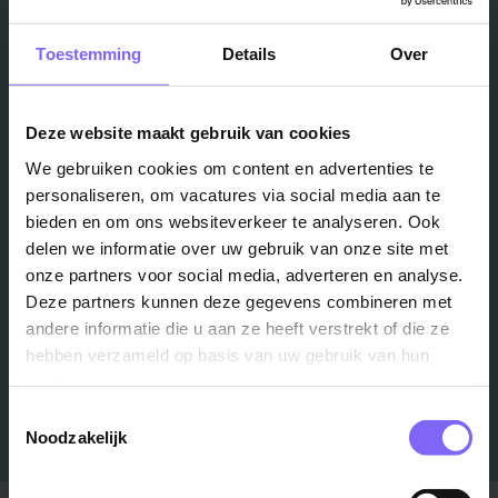
Toestemming
Details
Over
Vacatures
Deze website maakt gebruik van cookies
in je mailbox?
We gebruiken cookies om content en advertenties te
personaliseren, om vacatures via social media aan te
bieden en om ons websiteverkeer te analyseren. Ook
Schrijf je in en we houden je op de hoogte
delen we informatie over uw gebruik van onze site met
onze partners voor social media, adverteren en analyse.
Deze partners kunnen deze gegevens combineren met
Job Alert instellen
andere informatie die u aan ze heeft verstrekt of die ze
hebben verzameld op basis van uw gebruik van hun
services.
Toestemmingsselectie
Noodzakelijk