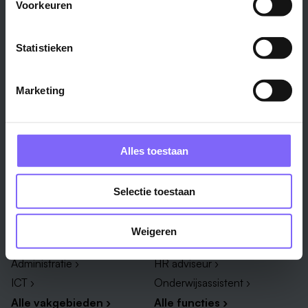
Voorkeuren
Stad
Regio
Maastricht ›
Zuid-Limburg ›
Statistieken
Venlo ›
Midden-Limburg ›
Heerlen ›
Noord-Limburg ›
Marketing
Roermond ›
Alle regio's ›
Weert ›
Alle steden ›
Alles toestaan
Vakgebied
Functie
Selectie toestaan
Onderwijs ›
Productiemedewerker ›
Techniek & Productie ›
Verpleegkundige ›
Weigeren
Zorg & welzijn ›
Administratief medewerker ›
Administratie ›
HR adviseur ›
ICT ›
Onderwijsassistent ›
Alle vakgebieden ›
Alle functies ›