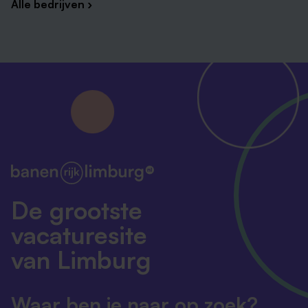
Alle bedrijven ›
De grootste
vacaturesite
van Limburg
Waar ben je naar op zoek?