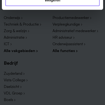
Weigeren
Vakgebied
Functie
Onderwijs ›
Productiemedewerker ›
Techniek & Productie ›
Verpleegkundige ›
Zorg & welzijn ›
Administratief medewerker ›
Administratie ›
HR adviseur ›
ICT ›
Onderwijsassistent ›
Alle vakgebieden ›
Alle functies ›
Bedrijf
Zuyderland ›
Vista College ›
Daelzicht ›
VDL Groep ›
Boels ›