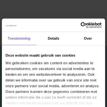
Terug naar alle items
Toestemming
Details
Over
Deze website maakt gebruik van cookies
We gebruiken cookies om content en advertenties te
personaliseren, om vacatures via social media aan te
Vacatures
bieden en om ons websiteverkeer te analyseren. Ook
delen we informatie over uw gebruik van onze site met
in je mailbox?
onze partners voor social media, adverteren en analyse.
Deze partners kunnen deze gegevens combineren met
andere informatie die u aan ze heeft verstrekt of die ze
Schrijf je in en we houden je op de hoogte
hebben verzameld op basis van uw gebruik van hun