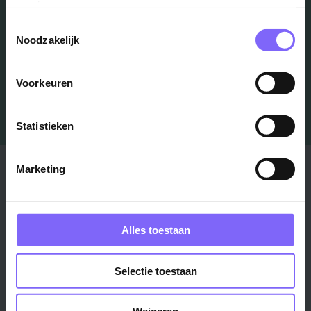
services.
Toestemmingsselectie
Job Alert instellen
Noodzakelijk
Voorkeuren
Statistieken
Stad
Regio
Marketing
Maastricht ›
Zuid-Limburg ›
Venlo ›
Midden-Limburg ›
Alles toestaan
Heerlen ›
Noord-Limburg ›
Roermond ›
Alle regio's ›
Selectie toestaan
Weert ›
Alle steden ›