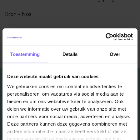
Bron - Nos
Terug naar alle items
Toestemming
Details
Over
Deze website maakt gebruik van cookies
We gebruiken cookies om content en advertenties te
personaliseren, om vacatures via social media aan te
bieden en om ons websiteverkeer te analyseren. Ook
Vacatures
delen we informatie over uw gebruik van onze site met
onze partners voor social media, adverteren en analyse.
in je mailbox?
Deze partners kunnen deze gegevens combineren met
andere informatie die u aan ze heeft verstrekt of die ze
hebben verzameld op basis van uw gebruik van hun