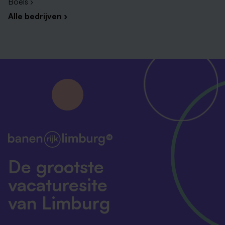
Boels ›
Alle bedrijven ›
De grootste
vacaturesite
van Limburg