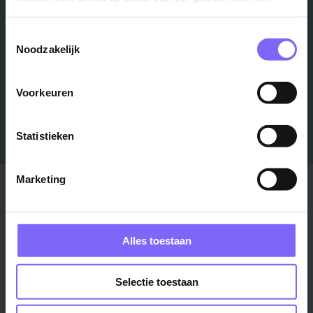
Schrijf je in en we houden je op de hoogte
services.
Toestemmingsselectie
Noodzakelijk
Job Alert instellen
Voorkeuren
Statistieken
Marketing
Stad
Regio
Maastricht ›
Zuid-Limburg ›
Venlo ›
Midden-Limburg ›
Alles toestaan
Heerlen ›
Noord-Limburg ›
Roermond ›
Alle regio's ›
Selectie toestaan
Weert ›