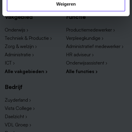
Alle steden ›
Weigeren
Vakgebied
Functie
Onderwijs ›
Productiemedewerker ›
Techniek & Productie ›
Verpleegkundige ›
Zorg & welzijn ›
Administratief medewerker ›
Administratie ›
HR adviseur ›
ICT ›
Onderwijsassistent ›
Alle vakgebieden ›
Alle functies ›
Bedrijf
Zuyderland ›
Vista College ›
Daelzicht ›
VDL Groep ›