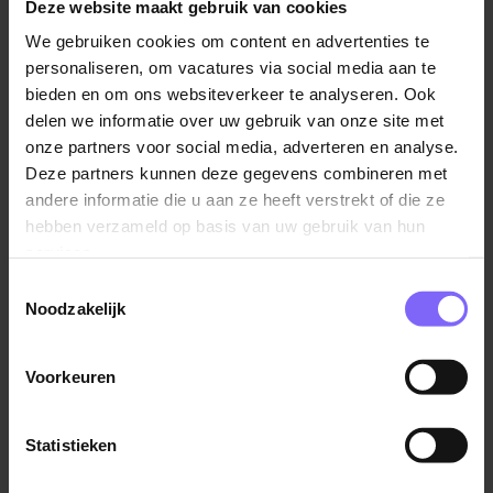
Deze website maakt gebruik van cookies
zetten in deze krappe arbeidsmarkt. Dat betekent
We gebruiken cookies om content en advertenties te
iemand zo concreet mogelijk verder helpen als
personaliseren, om vacatures via social media aan te
diegene het niet is geworden. Zo kom je er
bieden en om ons websiteverkeer te analyseren. Ook
bijvoorbeeld achter dat diegene wel geschikt is voor
delen we informatie over uw gebruik van onze site met
een andere functie binnen het bedrijf.
onze partners voor social media, adverteren en analyse.
Deze partners kunnen deze gegevens combineren met
Aaltje Vincent vindt dus ook dat iedere werkgever een
andere informatie die u aan ze heeft verstrekt of die ze
goede uitleg zou moeten geven bij een afwijzing. Als
hebben verzameld op basis van uw gebruik van hun
kandidaat wil je ook altijd weten waarom je het niet
services.
geworden bent. Desondanks zegt Rokosch vaak te
Toestemmingsselectie
horen dat werkgevers hier geen moeite in steken. Ze
Noodzakelijk
laten niks van zich horen of sturen een standaard
reactie.
Voorkeuren
Hoe gaat jouw bedrijf om met afgewezen
sollicitanten? Misschien zit jouw ideale kandidaat er
Statistieken
gewoonweg nog niet tussen.
Plaats jouw vacature
dan
eens bij
Banenrijklimburg
en werf kandidaten door