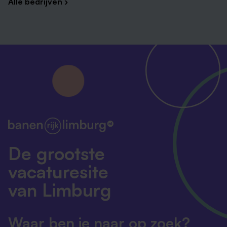
Alle bedrijven ›
De grootste
vacaturesite
van Limburg
Waar ben je naar op zoek?