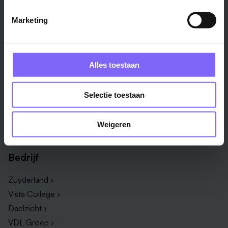
Alle steden ›
Marketing
Vakgebied
Functie
Onderwijs ›
Productiemedewerker ›
Alles toestaan
Techniek & Productie ›
Verpleegkundige ›
Zorg & welzijn ›
Administratief medewerker ›
Selectie toestaan
Administratie ›
HR adviseur ›
ICT ›
Onderwijsassistent ›
Weigeren
Alle vakgebieden ›
Alle functies ›
Bedrijf
Zuyderland ›
Vista College ›
Daelzicht ›
VDL Groep ›