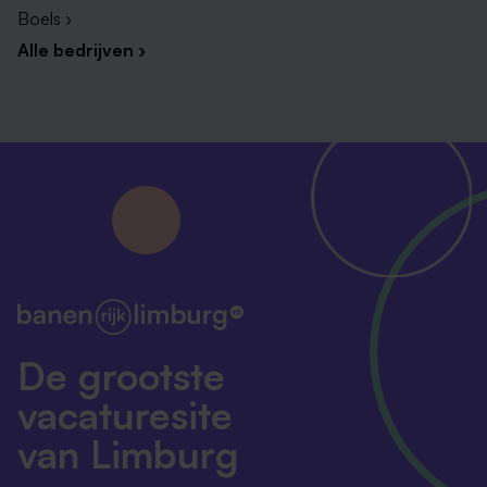
Boels ›
Alle bedrijven ›
De grootste
vacaturesite
van Limburg