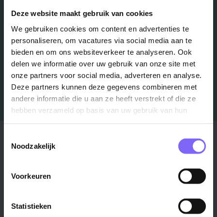
Schrijf je in en we houden je op de hoogte
Deze website maakt gebruik van cookies
We gebruiken cookies om content en advertenties te
personaliseren, om vacatures via social media aan te
Job Alert instellen
bieden en om ons websiteverkeer te analyseren. Ook
delen we informatie over uw gebruik van onze site met
onze partners voor social media, adverteren en analyse.
Deze partners kunnen deze gegevens combineren met
andere informatie die u aan ze heeft verstrekt of die ze
hebben verzameld op basis van uw gebruik van hun
services.
Stad
Regio
Toestemmingsselectie
Noodzakelijk
Maastricht ›
Zuid-Limburg ›
Venlo ›
Midden-Limburg ›
Voorkeuren
Heerlen ›
Noord-Limburg ›
Roermond ›
Alle regio's ›
Statistieken
Weert ›