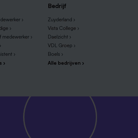
Bedrijf
dewerker ›
Zuyderland ›
dige ›
Vista College ›
ef medewerker ›
Daelzicht ›
›
VDL Groep ›
istent ›
Boels ›
s ›
Alle bedrijven ›