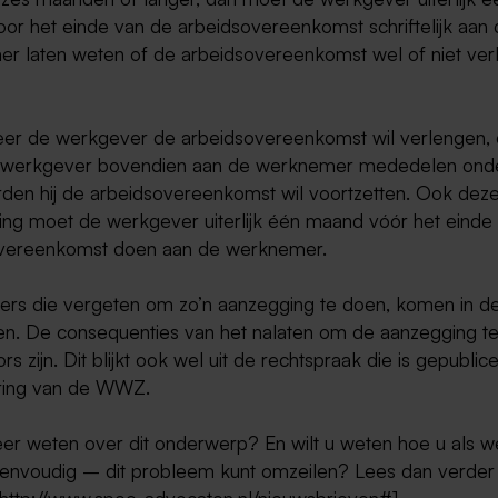
or het einde van de arbeidsovereenkomst schriftelijk aan
r laten weten of de arbeidsovereenkomst wel of niet ver
er de werkgever de arbeidsovereenkomst wil verlengen,
 werkgever bovendien aan de werknemer mededelen ond
den hij de arbeidsovereenkomst wil voortzetten. Ook dez
ng moet de werkgever uiterlijk één maand vóór het einde
vereenkomst doen aan de werknemer.
rs die vergeten om zo’n aanzegging te doen, komen in d
n. De consequenties van het nalaten om de aanzegging te
rs zijn. Dit blijkt ook wel uit de rechtspraak die is gepublic
ring van de WWZ.
eer weten over dit onderwerp? En wilt u weten hoe u als 
envoudig – dit probleem kunt omzeilen? Lees dan verder
http://www.spee-advocaten.nl/nieuwsbrieven#1