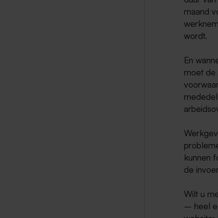
maand vo
werkneme
wordt.
En wanne
moet de
voorwaar
mededeli
arbeidso
Werkgeve
probleme
kunnen fo
de invoe
Wilt u m
– heel e
website: