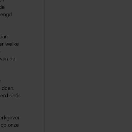
 de
lengd
 dan
er welke
e
 van de
e
 doen,
eerd sinds
werkgever
 op onze