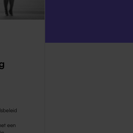
ng
lsbeleid
met een
én