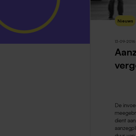
Nieuws
13-09-2016
Aanz
verg
De invoe
meegebra
dient aa
aanzegpli
duur van