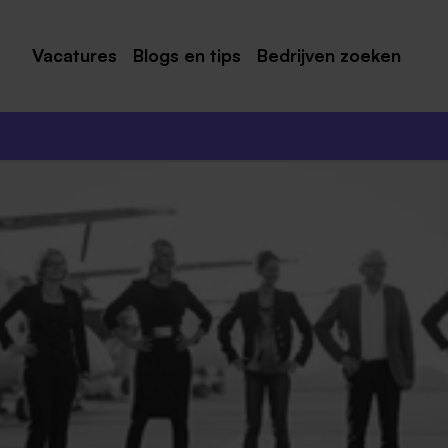
Vacatures
Blogs en tips
Bedrijven zoeken
Maastricht
Roermond
Venlo
Sittard
Venray
Noord-Limburg
Midden-Limburg
Zuid-Limburg
Heerlen