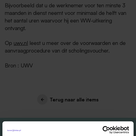
Bijvoorbeeld dat u de werknemer voor ten minste 3
maanden in dienst neemt voor minimaal de helft van
het aantal uren waarvoor hij een WW-uitkering
ontvangt.
Op
uwv.nl
leest u meer over de voorwaarden en de
aanvraagprocedure van dit scholingsvoucher.
Bron : UWV
Terug naar alle items