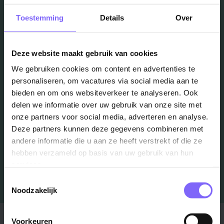
Toestemming
Details
Over
Vacatures
in je mailbox?
Deze website maakt gebruik van cookies
We gebruiken cookies om content en advertenties te
personaliseren, om vacatures via social media aan te
Schrijf je in en we houden je op de hoogte
bieden en om ons websiteverkeer te analyseren. Ook
delen we informatie over uw gebruik van onze site met
onze partners voor social media, adverteren en analyse.
Job Alert instellen
Deze partners kunnen deze gegevens combineren met
andere informatie die u aan ze heeft verstrekt of die ze
hebben verzameld op basis van uw gebruik van hun
services.
Toestemmingsselectie
Noodzakelijk
Stad
Regio
Voorkeuren