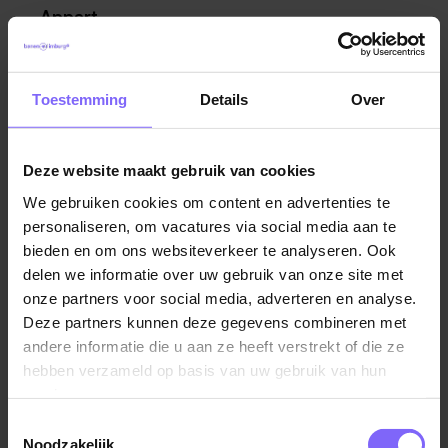
Appart
Regio Zuid
Hoppenbrouwers Techniek Sittard
Toestemming
Details
Over
Categorie Middelgroot Bedrijf Zuid
Deze website maakt gebruik van cookies
Stichting Kom Leren
We gebruiken cookies om content en advertenties te
Verschillende winnende bedrijven hebben
personaliseren, om vacatures via social media aan te
openstaande vacatures bij ons op de website! Kijk snel
bieden en om ons websiteverkeer te analyseren. Ook
en wie weet start jouw nieuwe uitdaging snel bij deze
delen we informatie over uw gebruik van onze site met
onze partners voor social media, adverteren en analyse.
aantrekkelijke werkgevers!
Deze partners kunnen deze gegevens combineren met
andere informatie die u aan ze heeft verstrekt of die ze
hebben verzameld op basis van uw gebruik van hun
Bron: aantrekkelijkstewerkgever
services.
Toestemmingsselectie
Noodzakelijk