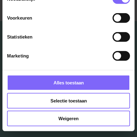
Terug naar alle items
Voorkeuren
Statistieken
Vacatures
Marketing
in je mailbox?
Alles toestaan
Schrijf je in en we houden je op de hoogte
Selectie toestaan
Job Alert instellen
Weigeren