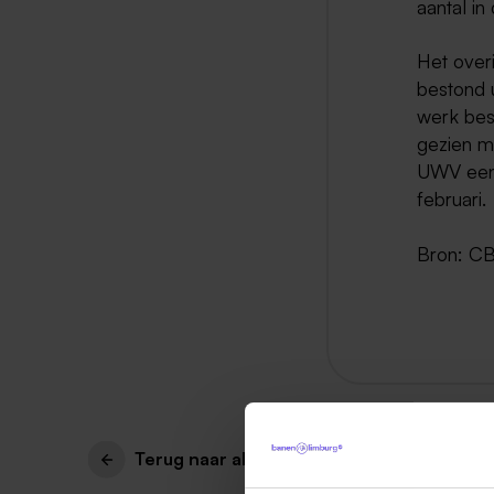
aantal i
Het over
bestond u
werk bes
gezien m
UWV een 
februari.
Bron: CB
Terug naar alle items