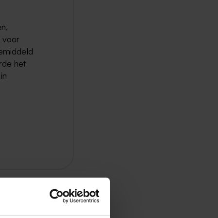
en,
t voor
gemiddeld
rde het
in