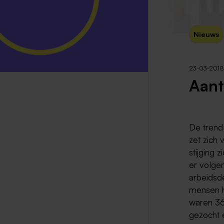
Nieuws
23-03-2018
Aant
De trend 
zet zich
stijging 
er volge
arbeidsde
mensen h
waren 36
gezocht 