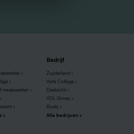
Bedrijf
dewerker ›
Zuyderland ›
dige ›
Vista College ›
ef medewerker ›
Daelzicht ›
›
VDL Groep ›
istent ›
Boels ›
s ›
Alle bedrijven ›