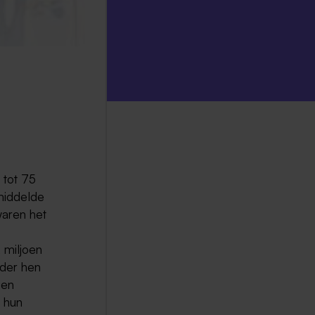
 tot 75
middelde
waren het
 miljoen
der hen
ben
m hun