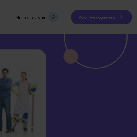
Mijn skillsprofiel
Voor werkgevers