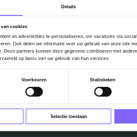
Details
 van cookies
ent en advertenties te personaliseren, om vacatures via socia
eren. Ook delen we informatie over uw gebruik van onze site me
e. Deze partners kunnen deze gegevens combineren met andere i
Vacatures
erzameld op basis van uw gebruik van hun services.
in je mailbox?
Voorkeuren
Statistieken
Schrijf je in en we houden je op de hoogte
Job Alert instellen
Selectie toestaan