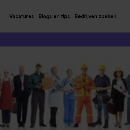
Vacatures
Blogs en tips
Bedrijven zoeken
Maastricht
Roermond
Venlo
Sittard
Venray
Noord-Limburg
Midden-Limburg
Zuid-Limburg
Heerlen