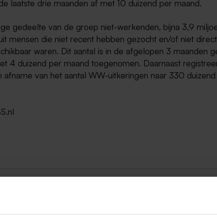
n de laatste drie maanden af met 10 duizend per maand.
ige gedeelte van de groep niet-werkenden, bijna 3,9 miljo
it mensen die niet recent hebben gezocht en/of niet direc
chikbaar waren. Dit aantal is in de afgelopen 3 maanden 
et 4 duizend per maand toegenomen. Daarnaast registree
afname van het aantal WW-uitkeringen naar 330 duizend 
S.nl