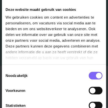
Deze website maakt gebruik van cookies
Schrijf je in en we houden je op de hoogte
We gebruiken cookies om content en advertenties te
personaliseren, om vacatures via social media aan te
Job Alert instellen
bieden en om ons websiteverkeer te analyseren. Ook
delen we informatie over uw gebruik van onze site met
onze partners voor social media, adverteren en analyse.
Deze partners kunnen deze gegevens combineren met
andere informatie die u aan ze heeft verstrekt of die ze
hebben verzameld op basis van uw gebruik van hun
services.
Toestemmingsselectie
Stad
Regio
Noodzakelijk
Maastricht ›
Zuid-Limburg ›
Voorkeuren
Venlo ›
Midden-Limburg ›
Heerlen ›
Noord-Limburg ›
Roermond ›
Alle regio's ›
Statistieken