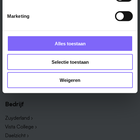
Weert ›
Alle steden ›
Marketing
Vakgebied
Functie
Onderwijs ›
Productiemedewerker ›
Alles toestaan
Techniek & Productie ›
Verpleegkundige ›
Zorg & welzijn ›
Administratief medewerker ›
Selectie toestaan
Administratie ›
HR adviseur ›
ICT ›
Onderwijsassistent ›
Weigeren
Alle vakgebieden ›
Alle functies ›
Bedrijf
Zuyderland ›
Vista College ›
Daelzicht ›