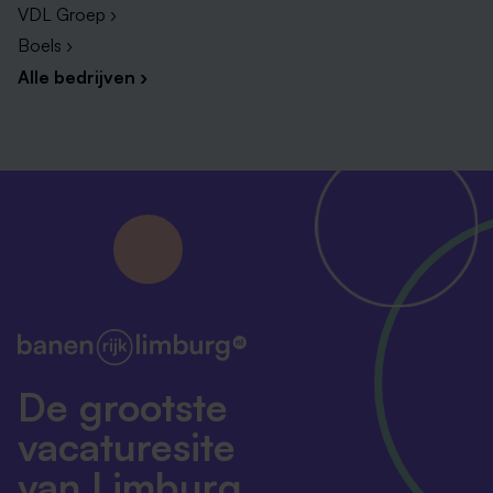
VDL Groep ›
Boels ›
Alle bedrijven ›
De grootste
vacaturesite
van Limburg