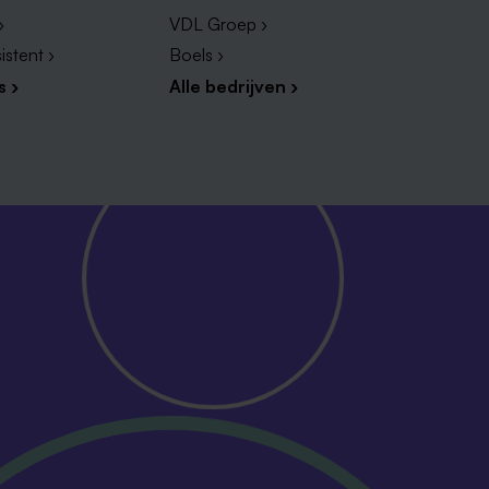
›
VDL Groep ›
istent ›
Boels ›
s ›
Alle bedrijven ›