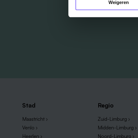
Weigeren
Stad
Regio
Maastricht ›
Zuid-Limburg ›
Venlo ›
Midden-Limburg ›
Heerlen ›
Noord-Limburg ›