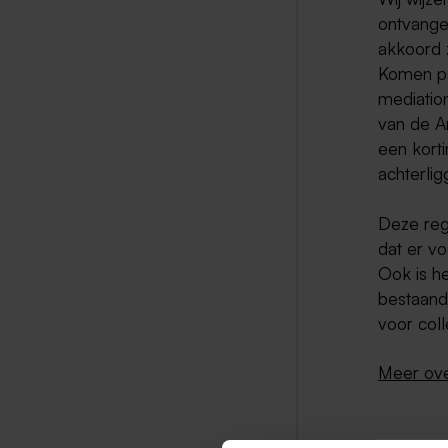
ontvange
akkoord 
Komen par
mediation
van de A
een kort
achterli
Deze reg
dat er v
Ook is h
bestaand
voor coll
Meer over