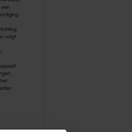
 een
rdiging.
tichting
n volgt
n.
bepaalt
ngen.
 het
elden