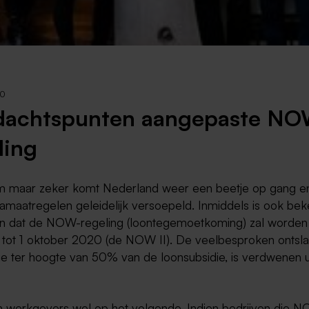
Weert
Kerkrade
20
dachtspunten aangepaste NO
ling
 maar zeker komt Nederland weer een beetje op gang e
amaatregelen geleidelijk versoepeld. Inmiddels is ook be
 dat de NOW-regeling (loontegemoetkoming) zal worden
 tot 1 oktober 2020 (de NOW II). De veelbesproken ontsl
die ter hoogte van 50% van de loonsubsidie, is verdwenen u
en werkgevers wel op het volgende. Indien bedrijven die 