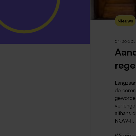
Nieuws
04-06-20
Aan
rege
Langzaam
de coron
geworden
verlengd
althans 
NOW-II.
Wij wijz