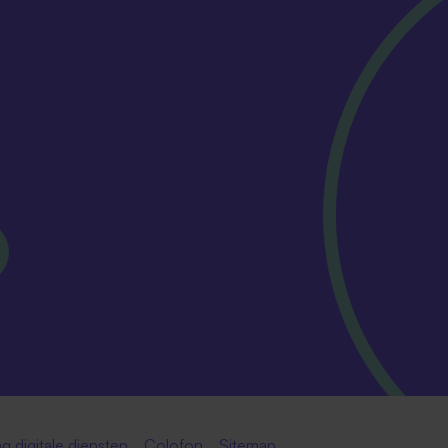
g digitale diensten
Colofon
Sitemap