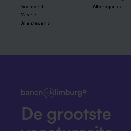
Roermond ›
Alle regio's ›
Weert ›
Alle steden ›
De grootste