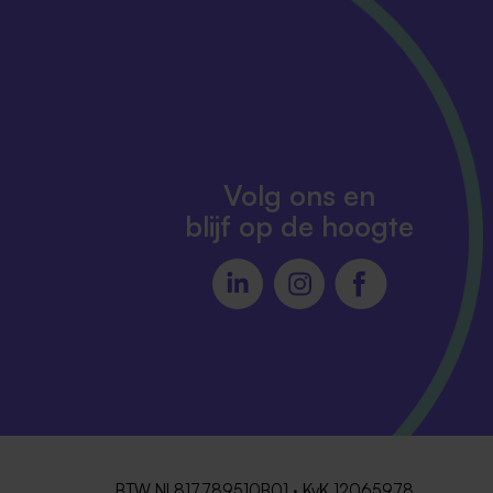
Volg ons en
blijf op de hoogte
BTW NL817789510B01 · KvK 12065978