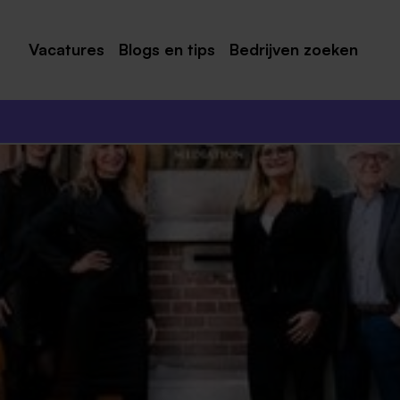
Vacatures
Blogs en tips
Bedrijven zoeken
Maastricht
Roermond
Venlo
Sittard
Venray
Noord-Limburg
Midden-Limburg
Zuid-Limburg
Heerlen