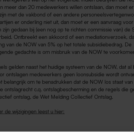
n meer dan 20 medewerkers willen ontslaan, dan moet er
zijn met de vakbond of een andere personeelsvertegenwoo
tijen er onderling niet uit, dan moet er een aanvraag voor
 zijn gedaan bij (een nog op te richten commissie van) de S
rbeid. Ontbreekt een akkoord of een mediationverzoek, da
ing van de NOW van 5% op het totale subsidiebedrag. De
ggende gedachte is om misbruik van de NOW te voorkome
els gelden naast het huidige systeem van de NOW, dat al 
oor ontslagen medewerkers geen loonsubsidie wordt ontva
et belangrijk om te benadrukken dat de NOW los staat van
e ontslagrecht c.q. ontslagbescherming en de regels die g
ectief ontslag, de Wet Melding Collectief Ontslag.
 de wijzigingen leest u hier: