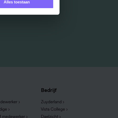
Alles toestaan
Bedrijf
dewerker ›
Zuyderland ›
dige ›
Vista College ›
ef medewerker ›
Daelzicht ›