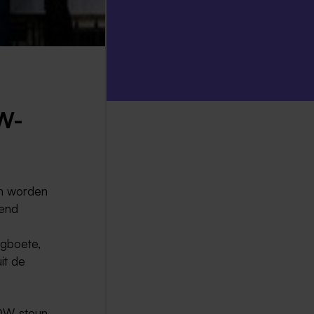
W-
n worden
kend
agboete,
it de
NOW-steun