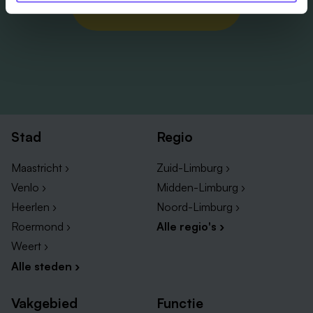
Job Alert instellen
Stad
Regio
Maastricht ›
Zuid-Limburg ›
Venlo ›
Midden-Limburg ›
Heerlen ›
Noord-Limburg ›
Roermond ›
Alle regio's ›
Weert ›
Alle steden ›
Vakgebied
Functie