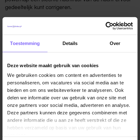
gedeeltelijk kunt corrigeren.
Grote bedrijven ondersteunen powernaps
Bedrijven waar powernaps wel zijn toegestaan zijn
onder andere Google, Uber, Ben&Jerry’s en
Toestemming
Details
Over
PriceWaterhouseCooper. Steeds meer bedrijven
volgen dit voorbeeld en reserveren hiervoor een
ruimte, of zelfs aparte afgesloten cabines (rest pods).
Deze website maakt gebruik van cookies
Door de jaren heen wordt de powernap steeds meer
We gebruiken cookies om content en advertenties te
gezien als dé oplossing voor scherpe en gelukkige
personaliseren, om vacatures via social media aan te
werknemers.
bieden en om ons websiteverkeer te analyseren. Ook
delen we informatie over uw gebruik van onze site met
Meer informatie over dit onderzoek is te vinden op
onze partners voor social media, adverteren en analyse.
https://www.bedden.nl/blog/powernap-op-werk-
Deze partners kunnen deze gegevens combineren met
werkgevers-zeggen-nog-altijd-nee/
andere informatie die u aan ze heeft verstrekt of die ze
hebben verzameld op basis van uw gebruik van hun
Bron :
https://www.bedden.nl/blog/
services.