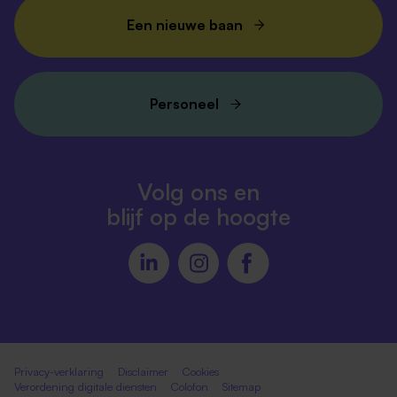
Een nieuwe baan
Personeel
Volg ons en
blijf op de hoogte
Privacy-verklaring
Disclaimer
Cookies
Verordening digitale diensten
Colofon
Sitemap