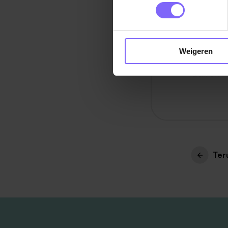
vaak een
soortgeli
wervings
Weigeren
Bron: UWV
Ter