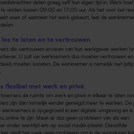
eidskrachten delen graag zelf hun eigen tijd in. Werk hoeft
 te vinden tussen 09:00 en 17:00 uur. Als het voor het res
maakt waar of wanneer het werk gebeurt, laat de werkneme
indelen
f los te laten en te vertrouwen
rs die vertrouwen ervaren van hun werkgever werken ha
ductiever. U zult uw werknemers dus moeten vertrouwen en
deels moeten loslaten. De werknemer is namelijk niet (altij
.
s flexibel met werk en privé
knemers de ruimte om werk en privé in elkaar te laten ov
rs zijn dan namelijk eerder geneigd meer te werken. De 
e werknemers is opgegroeid in een digitale omgeving en i
nu online te zijn. Maak er dus geen probleem van als een
 onder werktijd iets op social media plaatst. Diezelfde
er vindt het vaak geen probleem om in de avonduren tel