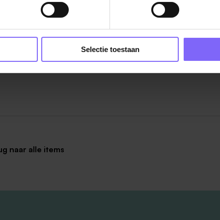
 enorm (online) netwerk. Grote kans dat u via deze werkn
jke sollicitanten aantrekt. Het marktbereik van sociale medi
kanaal is behoorlijk toegenomen.
Selectie toestaan
ug naar alle items