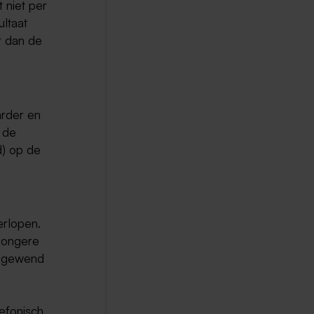
 niet per
ultaat
r dan de
rder en
 de
d) op de
erlopen.
jongere
s gewend
efonisch