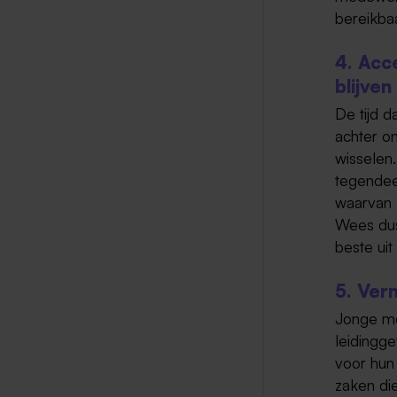
bereikbaa
4. Acc
blijven
De tijd d
achter o
wisselen.
tegendeel
waarvan z
Wees dus 
beste uit
5. Ver
Jonge me
leidingg
voor hun
zaken die