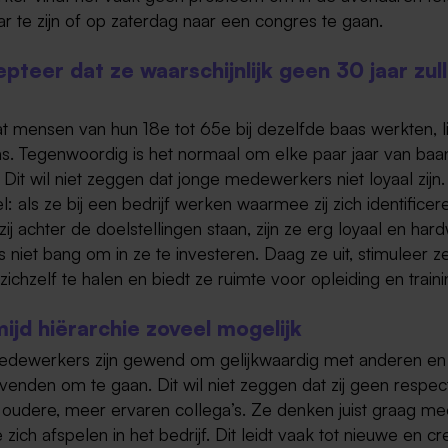
r te zijn of op zaterdag naar een congres te gaan.
epteer dat ze waarschijnlijk geen 30 jaar zul
at mensen van hun 18e tot 65e bij dezelfde baas werkten, l
ns. Tegenwoordig is het normaal om elke paar jaar van baa
 Dit wil niet zeggen dat jonge medewerkers niet loyaal zijn.
: als ze bij een bedrijf werken waarmee zij zich identificer
ij achter de doelstellingen staan, zijn ze erg loyaal en ha
niet bang om in ze te investeren. Daag ze uit, stimuleer z
 zichzelf te halen en biedt ze ruimte voor opleiding en traini
mijd hiërarchie zoveel mogelijk
dewerkers zijn gewend om gelijkwaardig met anderen en
evenden om te gaan. Dit wil niet zeggen dat zij geen respe
 oudere, meer ervaren collega’s. Ze denken juist graag m
 zich afspelen in het bedrijf. Dit leidt vaak tot nieuwe en cr