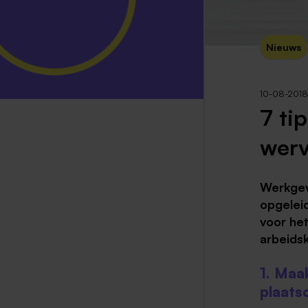
Nieuws
10-08-2018
7 ti
werv
Werkgev
opgeleid
voor he
arbeids
1. Maa
plaats