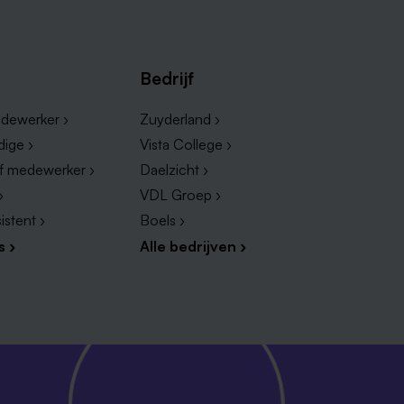
Bedrijf
dewerker ›
Zuyderland ›
dige ›
Vista College ›
ef medewerker ›
Daelzicht ›
›
VDL Groep ›
istent ›
Boels ›
s ›
Alle bedrijven ›