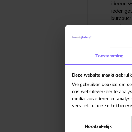
ideeën w
ieder gev
bureaucra
voelen.
6. Acc
Deze gen
te vorme
Toestemming
eerst an
worden z
Deze website maakt gebruik
laatste w
We gebruiken cookies om cont
een kei z
ons websiteverkeer te analys
en wat e
media, adverteren en analys
zijn. Ze 
verstrekt of die ze hebben v
7. Ben
Toestemmingsselectie
Vraag uw
Noodzakelijk
media, z