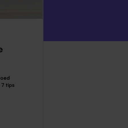
e
goed
 7 tips