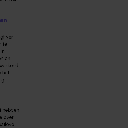
len
igt ver
n te
 In
en en
rdwerkend.
e het
ng.
ct hebben
ee over
eatieve