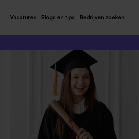
Vacatures
Blogs en tips
Bedrijven zoeken
Maastricht
Roermond
Venlo
Sittard
Venray
Noord-Limburg
Midden-Limburg
Zuid-Limburg
Heerlen