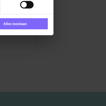
emers
a als
Alles toestaan