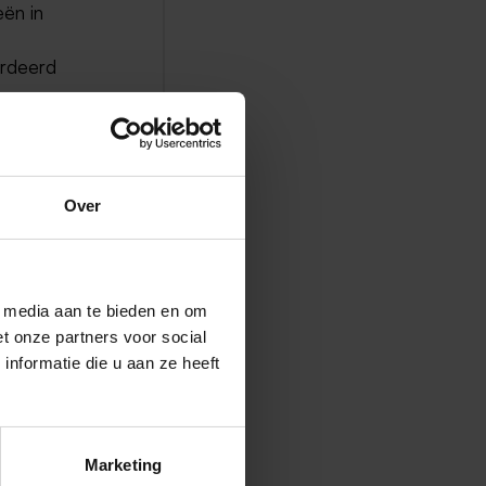
ën in
ardeerd
 mening
 zonder
Over
ie’
s het
snel zijn,
l media aan te bieden en om
 kritische
t onze partners voor social
isatie
nformatie die u aan ze heeft
emers
ial
Marketing
 hebben