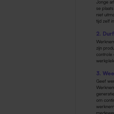
Jonge arb
se plaats
niet uit
tijd zelf 
2. Dur
Werkneme
zijn pro
controle 
werkplek
3. Wee
Geef wer
Werkneme
generati
om conti
werknemer
medewerk