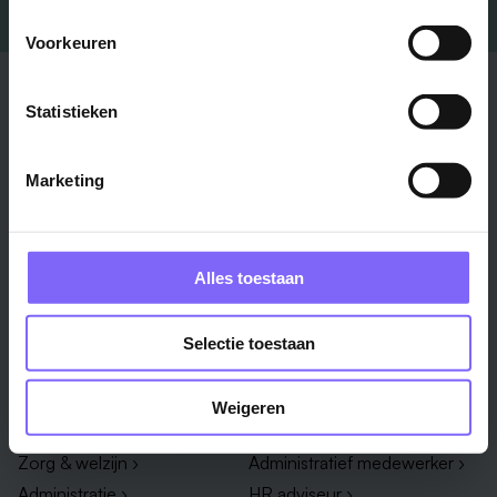
Voorkeuren
Stad
Regio
Statistieken
Maastricht ›
Zuid-Limburg ›
Venlo ›
Midden-Limburg ›
Marketing
Heerlen ›
Noord-Limburg ›
Roermond ›
Alle regio's ›
Weert ›
Alles toestaan
Alle steden ›
Selectie toestaan
Vakgebied
Functie
Onderwijs ›
Productiemedewerker ›
Weigeren
Techniek & Productie ›
Verpleegkundige ›
Zorg & welzijn ›
Administratief medewerker ›
Administratie ›
HR adviseur ›