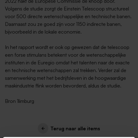
2022 hakt de Europese Commissie de knoop door.
Volgens de studie zorgt de Einstein Telescoop structureel
voor 500 directe wetenschappelijke en technische banen.
Daarnaast zou ze goed zijn voor 1150 indirecte banen,
bijvoorbeeld in de lokale economie.
In het rapport wordt er ook op gewezen dat de telescoop
een forse stimulans betekent voor de wetenschappelijke
instituten in de Euregio omdat het talenten naar de exacte
en technische wetenschappen zal trekken. Verder zal de
samenwerking met het bedrijfsleven in de hoogwaardige
maakindustrie flink worden bevorderd, aldus de studie.
Bron 1limburg
Terug naar alle items