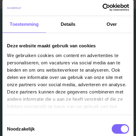
Toestemming
Details
Over
Vacatures
Deze website maakt gebruik van cookies
We gebruiken cookies om content en advertenties te
in je mailbox?
personaliseren, om vacatures via social media aan te
bieden en om ons websiteverkeer te analyseren. Ook
delen we informatie over uw gebruik van onze site met
Schrijf je in en we houden je op de hoogte
onze partners voor social media, adverteren en analyse.
Deze partners kunnen deze gegevens combineren met
andere informatie die u aan ze heeft verstrekt of die ze
Job Alert instellen
hebben verzameld op basis van uw gebruik van hun
services.
Toestemmingsselectie
Noodzakelijk