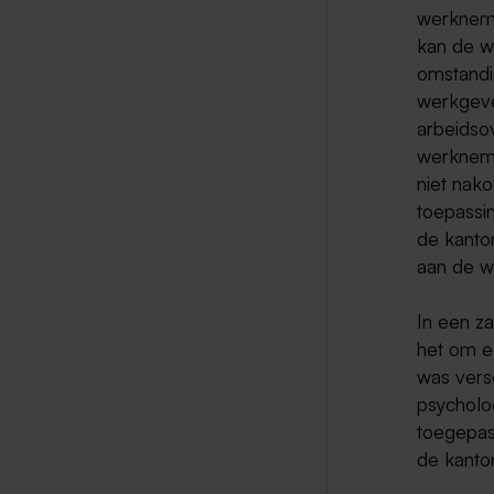
werkneme
kan de w
omstandi
werkgeve
arbeidso
werkneme
niet nako
toepassi
de kanto
aan de w
In een z
het om e
was versc
psycholo
toegepas
de kanto