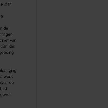
e, dan
r
De
an de
htingen
 niet van
 dan kan
rgoeding
len, ging
et werk
 naar de
 had
kgever