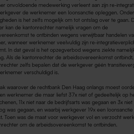
r onvoldoende medewerking verleent aan zijn re-integrati
erkgever de werknemer een loonsanctie opleggen. Onde
gheden is het zelfs mogelijk om tot ontslag over te gaan. 
r kan de kantonrechter namelijk vragen om de
vereenkomst te ontbinden wegens verwijtbaar handelen v
r, wanneer werknemer veelvuldig zijn re-integratieverplic
mt. In dat geval is het opzegverbod wegens ziekte namelijk
ng. Als de kantonrechter de arbeidsovereenkomst ontbindt,
nrechter zelfs bepalen dat de werkgever géén transitieve
erknemer verschuldigd is.
aak waarover de rechtbank Den Haag onlangs moest oorde
en werknemer die maar liefst 37x niet of gedeeltelijk op h
henen, 11x niet naar de bedrijfsarts was gegaan en 3x niet
og was gegaan, en waarbij werkgever 19x een loonsanctie
t. Toen was de maat voor werkgever vol en verzocht wer
nrechter om de arbeidsovereenkomst te ontbinden.