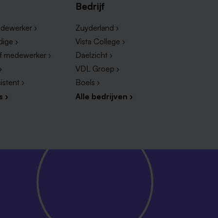
Bedrijf
dewerker ›
Zuyderland ›
dige ›
Vista College ›
ef medewerker ›
Daelzicht ›
›
VDL Groep ›
istent ›
Boels ›
s ›
Alle bedrijven ›