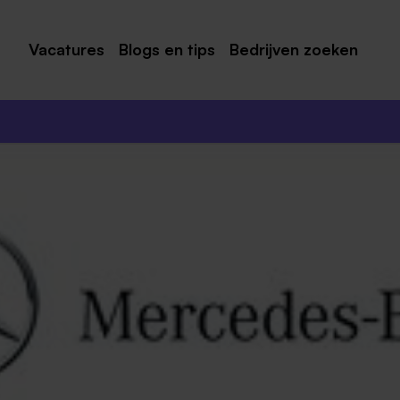
Vacatures
Blogs en tips
Bedrijven zoeken
Maastricht
Roermond
Venlo
Sittard
Venray
Noord-Limburg
Midden-Limburg
Zuid-Limburg
Heerlen