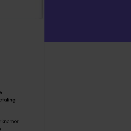
e
etaling
erknemer
n