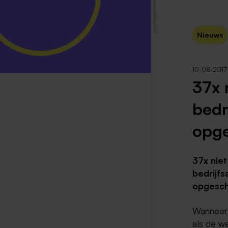
Nieuws
10-08-2017
37x 
bedr
opge
37x niet
bedrijfs
opgesch
Wanneer 
als de we