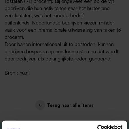
lidstaten (70 procent). Bij ongeveer een op de vijf
bedrijven die hun activiteiten naar het buitenland
verplaatsten, was het moederbedrijf
buitenlands. Nederlandse bedrijven kiezen minder
vaak voor een internationale uitwisseling van taken (3
procent).
Door banen internationaal uit te besteden, kunnen
bedrijven besparen op hun loonkosten en dat wordt
door bedrijven als belangrijkste reden genoemd
Bron : nu.nl
Terug naar alle items