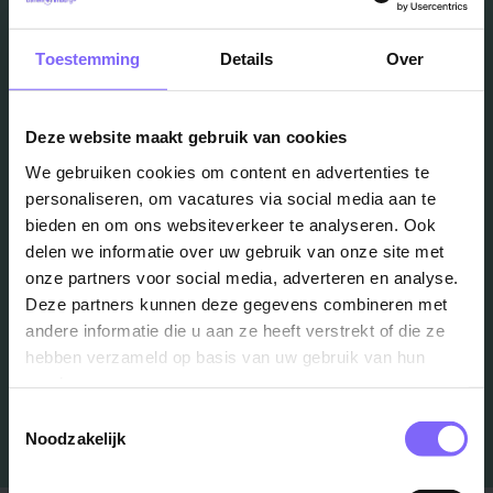
Toestemming
Details
Over
Vacatures
Deze website maakt gebruik van cookies
in je mailbox?
We gebruiken cookies om content en advertenties te
personaliseren, om vacatures via social media aan te
bieden en om ons websiteverkeer te analyseren. Ook
Schrijf je in en we houden je op de hoogte
delen we informatie over uw gebruik van onze site met
onze partners voor social media, adverteren en analyse.
Deze partners kunnen deze gegevens combineren met
Job Alert instellen
andere informatie die u aan ze heeft verstrekt of die ze
hebben verzameld op basis van uw gebruik van hun
services.
Toestemmingsselectie
Noodzakelijk