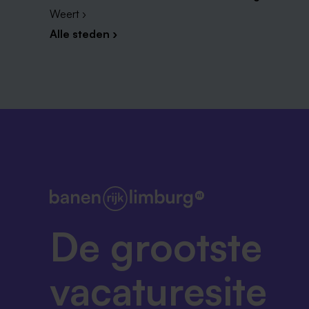
Weert ›
Alle steden ›
De grootste
vacaturesite