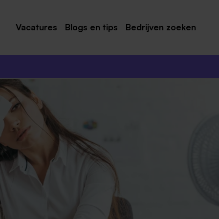
Vacatures
Blogs en tips
Bedrijven zoeken
Maastricht
Roermond
Venlo
Sittard
Venray
Noord-Limburg
Midden-Limburg
Zuid-Limburg
Heerlen