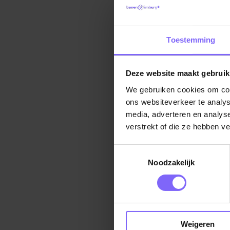
Houd jez
alcohol e
9. Verm
Toestemming
Probeer 
niet mog
Deze website maakt gebruik
de koele
We gebruiken cookies om cont
ons websiteverkeer te analys
10. Hou
media, adverteren en analys
Bij zwete
verstrekt of die ze hebben v
isotone d
Toestemmingsselectie
Let extr
Noodzakelijk
gezondhe
Weigeren