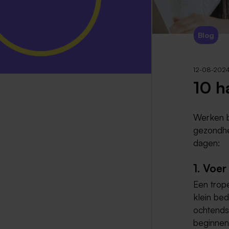
Blog
12-08-202
10 h
Werken b
gezondhei
dagen:
1. Voer
Een trope
klein bed
ochtends 
beginnen