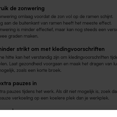
ruik de zonwering
onwering omlaag voordat de zon vol op de ramen schijnt.
g aan de buitenkant van ramen heeft het meeste effect.
nwering is minder effectief, maar kan nog steeds een versc
twee graden maken.
minder strikt om met kledingvoorschriften
me hitte kan het verstandig zijn om kledingvoorschriften tijde
len. Laat gezondheid voorgaan en maak het dragen van lu
ogelijk, zoals een korte broek.
extra pauzes in
a pauzes tijdens het werk. Als dit niet mogelijk is, zoek da
pauze verkoeling op een koelere plek dan je werkplek.
k veel