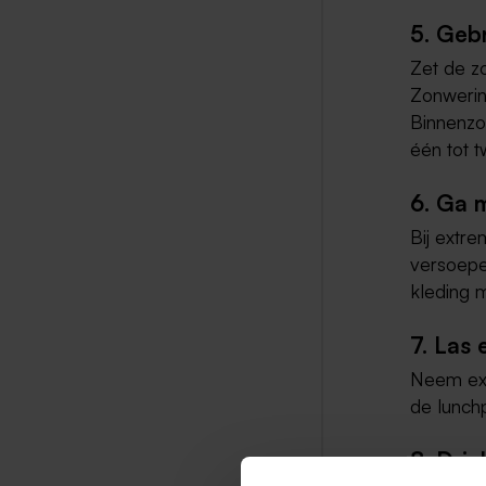
5. Geb
Zet de z
Zonwerin
Binnenzo
één tot 
6. Ga 
Bij extre
versoepe
kleding m
7. Las 
Neem extr
de lunch
8. Drin