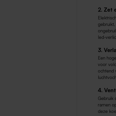
2. Zet 
Elektris
gebruikt,
ongebrui
led-verl
3. Ver
Een hoge
voor vol
ochtend 
luchtvoch
4. Vent
Gebruik d
ramen ope
deze koe