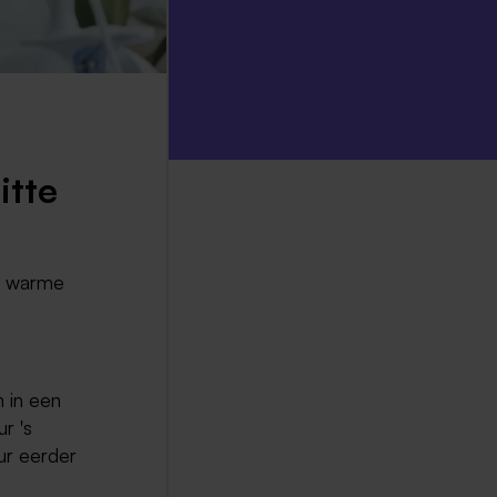
itte
ns warme
n in een
r 's
uur eerder