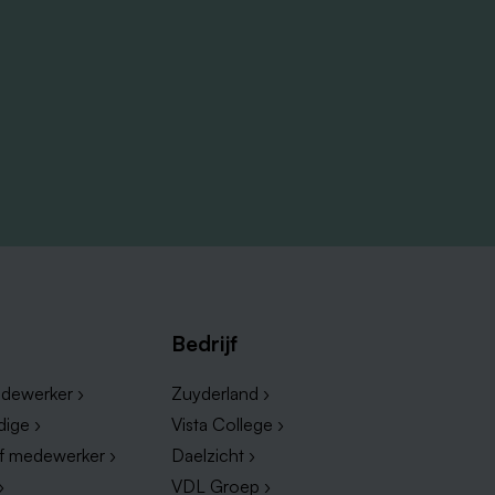
Bedrijf
dewerker ›
Zuyderland ›
dige ›
Vista College ›
ef medewerker ›
Daelzicht ›
›
VDL Groep ›