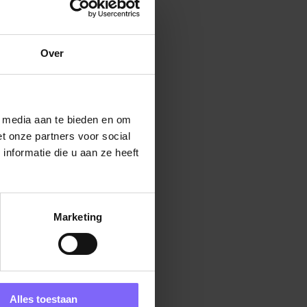
jd
Over
ls dat
aken in
l media aan te bieden en om
t onze partners voor social
nformatie die u aan ze heeft
als
.
n met
Marketing
Alles toestaan