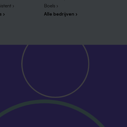
istent ›
Boels ›
s ›
Alle bedrijven ›