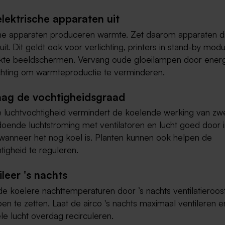
elektrische apparaten uit
che apparaten produceren warmte. Zet daarom apparaten die
 uit. Dit geldt ook voor verlichting, printers in stand-by mod
kte beeldschermen. Vervang oude gloeilampen door energ
ichting om warmteproductie te verminderen.
laag de vochtigheidsgraad
 luchtvochtigheid vermindert de koelende werking van zw
doende luchtstroming met ventilatoren en lucht goed door 
wanneer het nog koel is. Planten kunnen ook helpen de
tigheid te reguleren.
ileer 's nachts
e koelere nachttemperaturen door ’s nachts ventilatieroos
n te zetten. Laat de airco 's nachts maximaal ventileren en
le lucht overdag recirculeren.