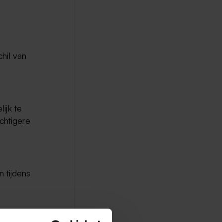
hil van
lijk te
chtigere
n tijdens