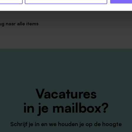
ug naar alle items
Vacatures
in je mailbox?
Schrijf je in en we houden je op de hoogte