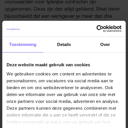
voorwaarden voor tijdelijke contracten zijn
opgenomen. Deze zijn dan altijd geldend. Staat hierin
bijvoorbeeld dat een werkgever je meer dan drie
opvolgende tijdelijke contracten mag geven, dan zul je
misschien langer moeten wachten op een vast
contract. Hier zit trouwens ook een maximum aan,
want in dit geval mag je maximaal zes tijdelijke
Toestemming
Details
Over
contracten krijgen. Dit mag ook niet langer dan vier
jaar duren.
Deze website maakt gebruik van cookies
Daarnaast zijn er ook uitzonderingen voor stagiaires,
We gebruiken cookies om content en advertenties te
mensen met een leerwerkovereenkomst voor een
personaliseren, om vacatures via social media aan te
BBL-opleiding en bijzondere functies als invalkrachten.
bieden en om ons websiteverkeer te analyseren. Ook
Wanneer je de AOW-leeftijd bereikt hebt, mag de
delen we informatie over uw gebruik van onze site met
werkgever je vanaf dan zes tijdelijke contracten in vier
onze partners voor social media, adverteren en analyse.
jaar aanbieden.
Deze partners kunnen deze gegevens combineren met
andere informatie die u aan ze heeft verstrekt of die ze
Kun je een vast contract ook eerder
hebben verzameld op basis van uw gebruik van hun