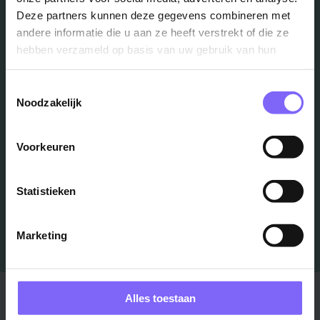
Deze partners kunnen deze gegevens combineren met
Vacatures
andere informatie die u aan ze heeft verstrekt of die ze
hebben verzameld op basis van uw gebruik van hun
in je mailbox?
services.
Toestemmingsselectie
Noodzakelijk
Schrijf je in en we houden je op de hoogte
Voorkeuren
Job Alert instellen
Statistieken
Marketing
Stad
Regio
Alles toestaan