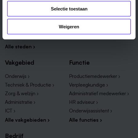
Maastricht ›
Zuid-Limburg ›
Selectie toestaan
Venlo ›
Midden-Limburg ›
Heerlen ›
Noord-Limburg ›
Weigeren
Roermond ›
Alle regio's ›
Weert ›
Alle steden ›
Vakgebied
Functie
Onderwijs ›
Productiemedewerker ›
Techniek & Productie ›
Verpleegkundige ›
Zorg & welzijn ›
Administratief medewerker ›
Administratie ›
HR adviseur ›
ICT ›
Onderwijsassistent ›
Alle vakgebieden ›
Alle functies ›
Bedrijf