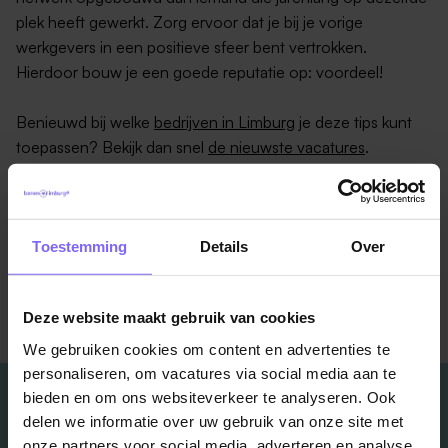
plek heeft gewerkt. Zorg ervoor dat je bij je vorige
werkgevers in een positieve sfeer bent vertrokken.
Hierdoor bouw je een goede reputatie op: voordeel!
Benieuwd bij welke
bedrijven in Limburg
je deze tips kunt
toepassen? Bekijk dan snel
de nieuwste vacatures
.
Bron: jobat.be
Toestemming
Details
Over
Terug naar alle items
Deze website maakt gebruik van cookies
We gebruiken cookies om content en advertenties te
personaliseren, om vacatures via social media aan te
bieden en om ons websiteverkeer te analyseren. Ook
delen we informatie over uw gebruik van onze site met
onze partners voor social media, adverteren en analyse.