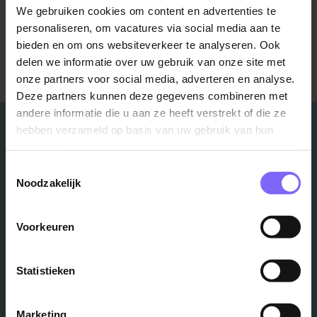
We gebruiken cookies om content en advertenties te
personaliseren, om vacatures via social media aan te
bieden en om ons websiteverkeer te analyseren. Ook
Terug naar alle items
delen we informatie over uw gebruik van onze site met
onze partners voor social media, adverteren en analyse.
Deze partners kunnen deze gegevens combineren met
andere informatie die u aan ze heeft verstrekt of die ze
hebben verzameld op basis van uw gebruik van hun
services.
Toestemmingsselectie
Vacatures
Noodzakelijk
in je mailbox?
Voorkeuren
Schrijf je in en we houden je op de hoogte
Statistieken
Marketing