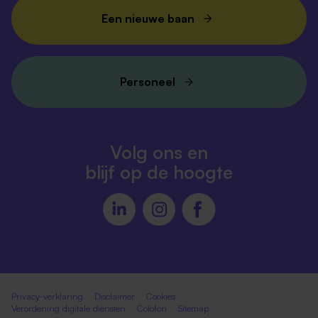
Een nieuwe baan
Personeel
Volg ons en
blijf op de hoogte
Privacy-verklaring
Disclaimer
Cookies
Verordening digitale diensten
Colofon
Sitemap