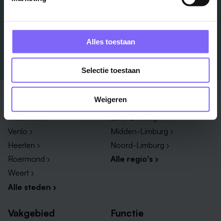
Job Alert instellen
Alles toestaan
Selectie toestaan
Stad
Regio
Weigeren
Maastricht ›
Zuid-Limburg ›
Venlo ›
Midden-Limburg ›
Heerlen ›
Noord-Limburg ›
Roermond ›
Alle regio's ›
Weert ›
Alle steden ›
Vakgebied
Functie