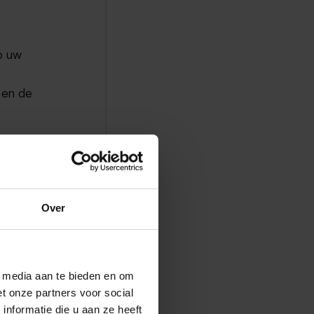
op uw
 en de
e
 de
Over
blijven
r het
l media aan te bieden en om
elling
t onze partners voor social
ik dat
nformatie die u aan ze heeft