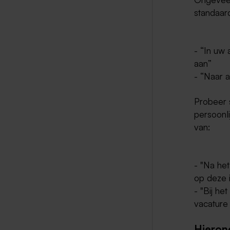
standaar
- “In uw 
aan”
- “Naar 
Probeer 
persoonli
van:
- "Na het
op deze 
- "Bij he
vacature
Hieron