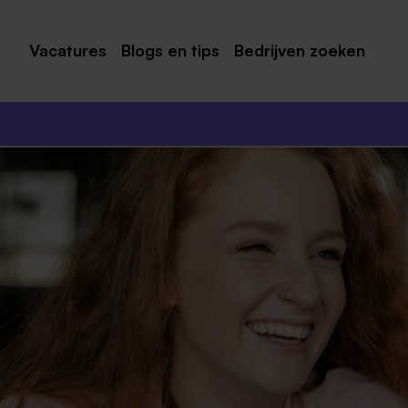
Vacatures
Blogs en tips
Bedrijven zoeken
Maastricht
Roermond
Venlo
Sittard
Venray
Noord-Limburg
Midden-Limburg
Zuid-Limburg
Heerlen