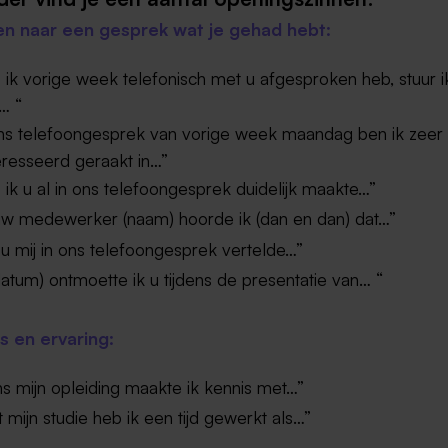
en naar een gesprek wat je gehad hebt:
 ik vorige week telefonisch met u afgesproken heb, stuur i
j… “
ns telefoongesprek van vorige week maandag ben ik zeer
eresseerd geraakt in…”
 ik u al in ons telefoongesprek duidelijk maakte…”
uw medewerker (naam) hoorde ik (dan en dan) dat…”
u mij in ons telefoongesprek vertelde…”
atum) ontmoette ik u tijdens de presentatie van… “
s en ervaring:
ns mijn opleiding maakte ik kennis met…”
 mijn studie heb ik een tijd gewerkt als…”