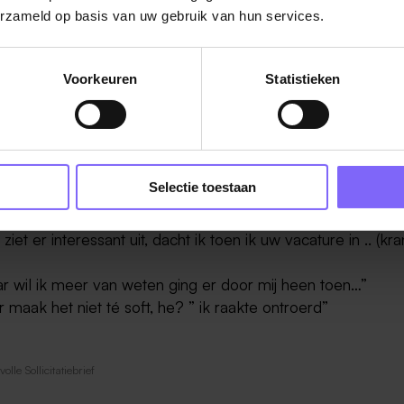
erzameld op basis van uw gebruik van hun services.
 vraag:
Voorkeuren
Statistieken
 u al een vakkundige monteur in dienst die alle fijne kneep
tomerken kent? ”
Selectie toestaan
f wat je dacht of voelde toen je de vacature zag.
 ziet er interessant uit, dacht ik toen ik uw vacature in .. (kr
ar wil ik meer van weten ging er door mij heen toen…”
 maak het niet té soft, he? ” ik raakte ontroerd”
lle Sollicitatiebrief