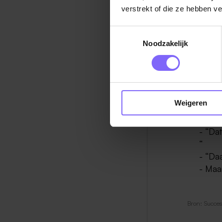
verstrekt of die ze hebben v
Stel een
Toestemmingsselectie
Noodzakelijk
“Heeft
uw au
Gevoel:
Weigeren
Schrij
- “Dat
“
- “Da
- Maar
Bron: Succesvo