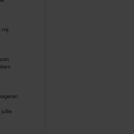
 mij
szin
ukers
reageren
jullie