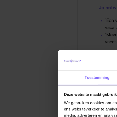
Je netw
“Een v
vacatu
“Mevro
vacatu
Het nieu
“Uit r
werkn
Toestemming
uitbr
werke
Deze website maakt gebruik
“Zag u
We gebruiken cookies om cont
onderw
ons websiteverkeer te analys
aan bi
media, adverteren en analys
ook b