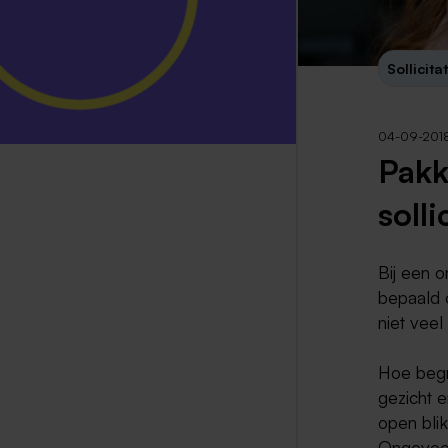
Sollicita
04-09-201
Pakk
solli
Bij een 
bepaald o
niet veel
Hoe begr
gezicht 
open blik
Ongeveer