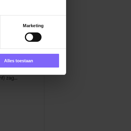
Marketing
jes van
Alles toestaan
ant) zag…