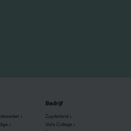
Bedrijf
dewerker ›
Zuyderland ›
dige ›
Vista College ›