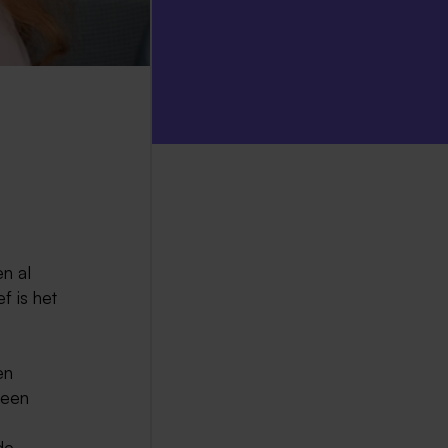
n al
f is het
en
 een
de