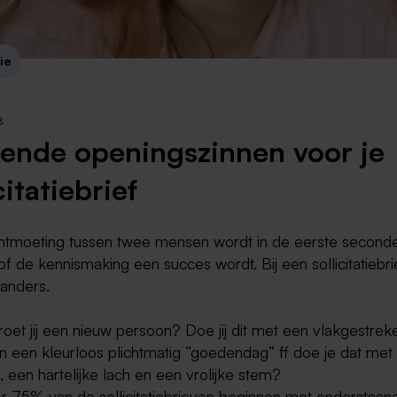
Weert
tie
Kerkrade
8
ende openingszinnen voor je
citatiebrief
ontmoeting tussen twee mensen wordt in de eerste seconde
f de kennismaking een succes wordt. Bij een sollicitatiebrie
 anders.
oet jij een nieuw persoon? Doe jij dit met een vlakgestrek
en een kleurloos plichtmatig “goedendag” ff doe je dat met
, een hartelijke lach en een vrolijke stem?
 75% van de sollicitatiebrieven beginnen met onderstaan