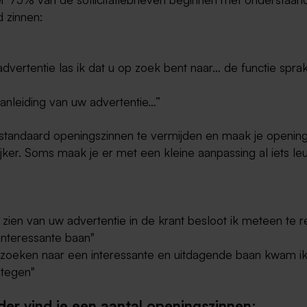
d zinnen:
advertentie las ik dat u op zoek bent naar… de functie sprak
aanleiding van uw advertentie…”
standaard openingszinnen te vermijden en maak je opening
jker. Soms maak je er met een kleine aanpassing al iets le
 zien van uw advertentie in de krant besloot ik meteen te 
interessante baan"
t zoeken naar een interessante en uitdagende baan kwam ik 
 tegen"
der vind je een aantal openingszinnen: