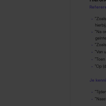
Referer
“Zoals
hierbi
“Na o
geïnt
“Zoals
“Van 
“Toen 
“Op (d
Je kenni
“Tijde
“Naast