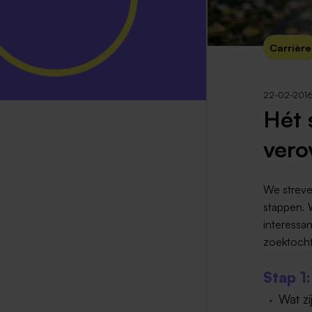
Carrière
22-02-201
Hét 
vero
We streven
stappen. 
interessan
zoektocht
Stap 1
Wat z