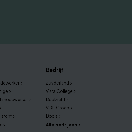
Bedrijf
dewerker ›
Zuyderland ›
dige ›
Vista College ›
ef medewerker ›
Daelzicht ›
›
VDL Groep ›
istent ›
Boels ›
s ›
Alle bedrijven ›