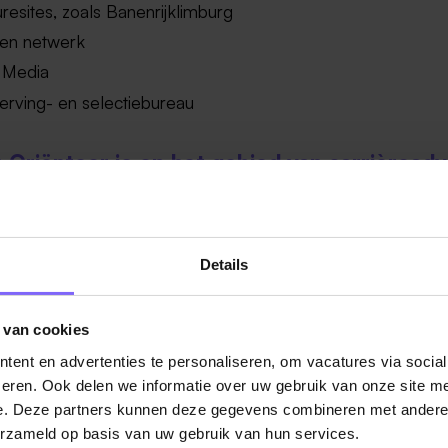
resites, zoals Banenrijklimburg
gen netwerk
l Media
erving- en selectiebureau
: Oriënteer je op het gebied van carrièreadv
venstaande stappen helder voor je zijn, kan je gaan kijken 
 verder voort gaat zetten.
Details
ces!
 van cookies
ent en advertenties te personaliseren, om vacatures via socia
eren. Ook delen we informatie over uw gebruik van onze site me
e. Deze partners kunnen deze gegevens combineren met andere i
erzameld op basis van uw gebruik van hun services.