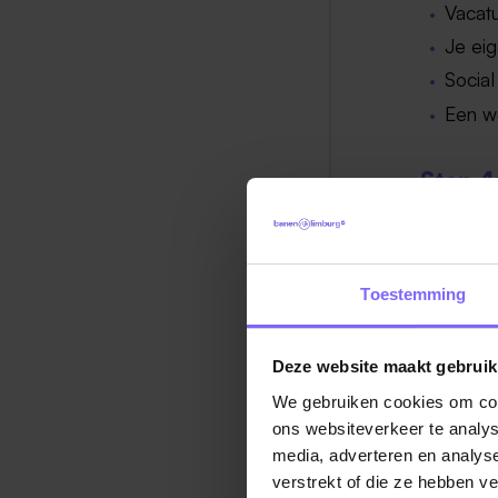
Vacatu
Je ei
Socia
Een w
Stap 4
Indien bo
zoektocht
Toestemming
Veel suc
Deze website maakt gebruik
We gebruiken cookies om cont
ons websiteverkeer te analys
media, adverteren en analys
verstrekt of die ze hebben v