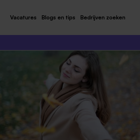
Vacatures
Blogs en tips
Bedrijven zoeken
Maastricht
Roermond
Venlo
Sittard
Venray
Noord-Limburg
Midden-Limburg
Zuid-Limburg
Heerlen