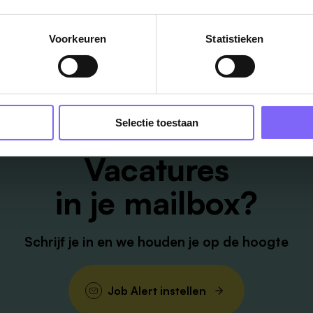
ug naar alle items
Voorkeuren
Statistieken
Selectie toestaan
Vacatures
in je mailbox?
Schrijf je in en we houden je op de hoogte
Job Alert instellen