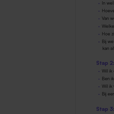
In we
Hoeve
Van we
Welke
Hoe zi
Bij we
kan al
Stap 2
Wil ik
Ben ik
Wil ik
Bij ee
Stap 3: