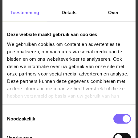
Toestemming
Details
Over
©TomTom
Locatie Maastricht
Deze website maakt gebruik van cookies
Meerssenhoven 202
We gebruiken cookies om content en advertenties te
Locatie Heerlen
personaliseren, om vacatures via social media aan te
Burg. Waszinkstraat 2
bieden en om ons websiteverkeer te analyseren. Ook
Toon alle 23 locaties
delen we informatie over uw gebruik van onze site met
onze partners voor social media, adverteren en analyse.
Deze partners kunnen deze gegevens combineren met
andere informatie die u aan ze heeft verstrekt of die ze
Meer informatie over Verenigde Apotheken
Limburg?
hebben verzameld op basis van uw gebruik van hun
services.
Bezoek de website
Toestemmingsselectie
Noodzakelijk
Voorkeuren