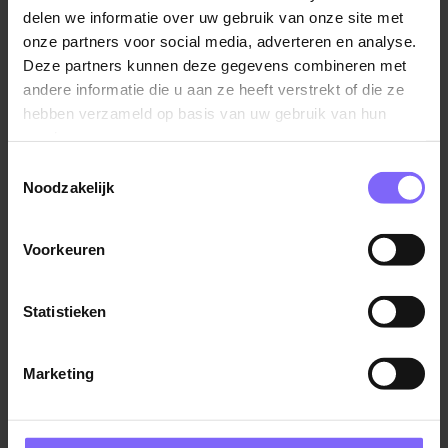
delen we informatie over uw gebruik van onze site met
onze partners voor social media, adverteren en analyse.
Deze partners kunnen deze gegevens combineren met
andere informatie die u aan ze heeft verstrekt of die ze
hebben verzameld op basis van uw gebruik van hun
services.
©TomTom
Toestemmingsselectie
Locatie Nuth
Noodzakelijk
Huib van de Kreekeweg 5
Locatie Tegelen
Emmaplein 3
Voorkeuren
Toon alle 9 locaties
Statistieken
Meer informatie over Van de Kreeke Groep?
Marketing
Bezoek de website