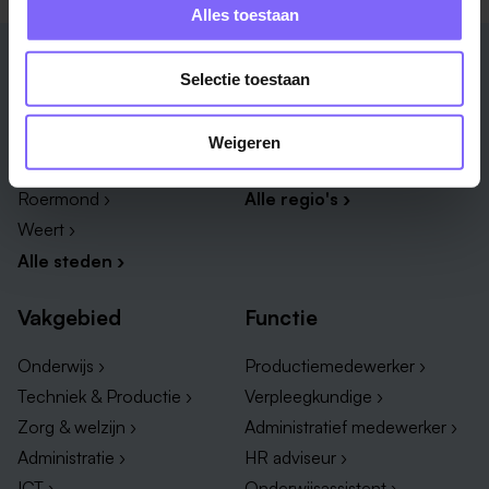
Alles toestaan
Stad
Regio
Selectie toestaan
Maastricht ›
Zuid-Limburg ›
Venlo ›
Midden-Limburg ›
Weigeren
Heerlen ›
Noord-Limburg ›
Roermond ›
Alle regio's ›
Weert ›
Alle steden ›
Vakgebied
Functie
Onderwijs ›
Productiemedewerker ›
Techniek & Productie ›
Verpleegkundige ›
Zorg & welzijn ›
Administratief medewerker ›
Administratie ›
HR adviseur ›
ICT ›
Onderwijsassistent ›