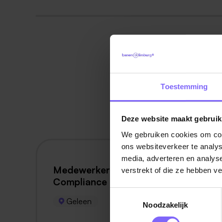
3 va
Toestemming
Alle
Deze website maakt gebruik
We gebruiken cookies om cont
ons websiteverkeer te analys
media, adverteren en analys
Medewerker ETS & CO2
verstrekt of die ze hebben v
Compliance
Toestemmingsselectie
Geleen
Noodzakelijk