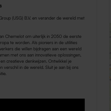
s
Weert
t Group (USG) B.V. en verander de wereld met
Kerkrade
van Chemelot om uiterlijk in 2050 de eerste
opa te worden. Als pioniers in de utilities
rkers die willen bijdragen aan een wereld
amen met ons aan innovatieve oplossingen,
n creatieve denkwijzen. Ontwikkel je
erschil in de wereld. Sluit je aan bij ons
tie.