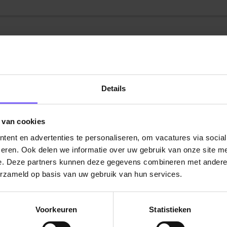
catures van USG Industrial Util
Details
 vacatures
Kwaliteit, Veiligheid & Milieu
Techniek & Prod
 van cookies
ent en advertenties te personaliseren, om vacatures via socia
eren. Ook delen we informatie over uw gebruik van onze site me
e. Deze partners kunnen deze gegevens combineren met andere i
Technical Support Engineer W
erzameld op basis van uw gebruik van hun services.
Geleen
Voorkeuren
Statistieken