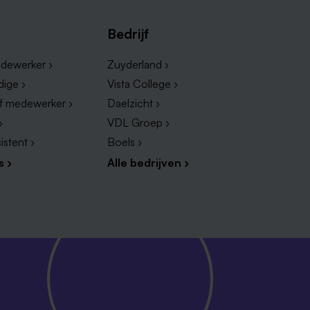
Bedrijf
dewerker ›
Zuyderland ›
dige ›
Vista College ›
ef medewerker ›
Daelzicht ›
›
VDL Groep ›
istent ›
Boels ›
s ›
Alle bedrijven ›