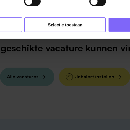
Selectie toestaan
geschikte vacature kunnen v
Alle vacatures
Jobalert instellen