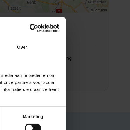
©TomTom
Locatie Weert
Beatrixlaan 1
Over
Meer informatie over Stichting
Meerderweert?
Bezoek de website
l media aan te bieden en om
t onze partners voor social
nformatie die u aan ze heeft
Marketing