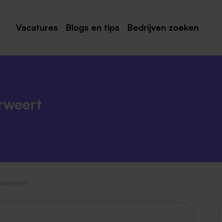
Vacatures
Blogs en tips
Bedrijven zoeken
Maastricht
Roermond
Venlo
rweert
Sittard
Venray
Noord-Limburg
Midden-Limburg
derweert
Zuid-Limburg
Heerlen