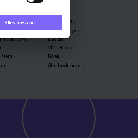
Bedrijf
dewerker ›
Zuyderland ›
Alles toestaan
dige ›
Vista College ›
ef medewerker ›
Daelzicht ›
›
VDL Groep ›
istent ›
Boels ›
s ›
Alle bedrijven ›