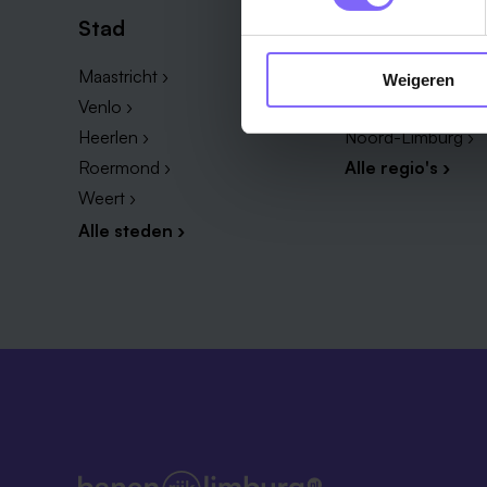
Stad
Regio
Maastricht ›
Zuid-Limburg ›
Weigeren
Venlo ›
Midden-Limburg ›
Heerlen ›
Noord-Limburg ›
Roermond ›
Alle regio's ›
Weert ›
Alle steden ›