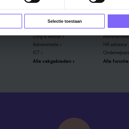
Vakgebied
Functie
Onderwijs ›
Productieme
Selectie toestaan
Techniek & Productie ›
Verpleegkun
Zorg & welzijn ›
Administrati
Administratie ›
HR adviseur 
ICT ›
Onderwijsass
Alle vakgebieden ›
Alle functie