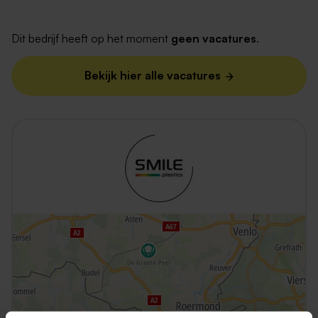
Dit bedrijf heeft op het moment
geen vacatures
.
Bekijk hier alle vacatures