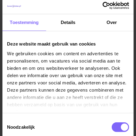
Toestemming
Details
Over
Deze website maakt gebruik van cookies
We gebruiken cookies om content en advertenties te
personaliseren, om vacatures via social media aan te
bieden en om ons websiteverkeer te analyseren. Ook
©TomTom
delen we informatie over uw gebruik van onze site met
onze partners voor social media, adverteren en analyse.
Locatie Susteren
Industrieweg 5
Deze partners kunnen deze gegevens combineren met
andere informatie die u aan ze heeft verstrekt of die ze
hebben verzameld op basis van uw gebruik van hun
services.
Meer informatie over Smile Plastics?
Toestemmingsselectie
Bezoek de website
Noodzakelijk