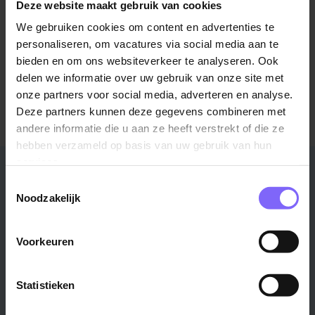
Locatie Heerlen
Deze website maakt gebruik van cookies
Smedestraat 2
We gebruiken cookies om content en advertenties te
personaliseren, om vacatures via social media aan te
bieden en om ons websiteverkeer te analyseren. Ook
Meer informatie over Route443?
delen we informatie over uw gebruik van onze site met
Bezoek de website
onze partners voor social media, adverteren en analyse.
Deze partners kunnen deze gegevens combineren met
andere informatie die u aan ze heeft verstrekt of die ze
hebben verzameld op basis van uw gebruik van hun
services.
Stad
Regio
Toestemmingsselectie
Noodzakelijk
Maastricht ›
Zuid-Limburg ›
Venlo ›
Midden-Limburg ›
Heerlen ›
Noord-Limburg ›
Voorkeuren
Roermond ›
Alle regio's ›
Weert ›
Statistieken
Alle steden ›