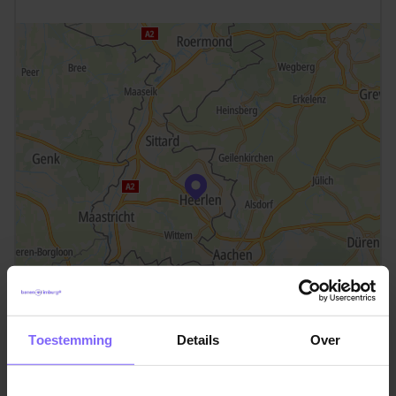
Toestemming
Details
Over
©TomTom