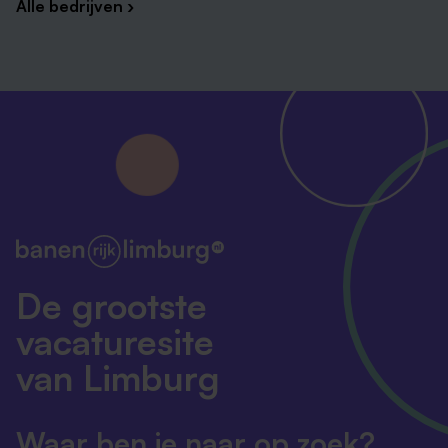
Alle bedrijven ›
De grootste
vacaturesite
van Limburg
Waar ben je naar op zoek?