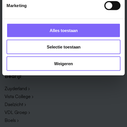
Marketing
Vakgebied
Functie
Onderwijs ›
Productiemedewerker ›
Techniek & Productie ›
Verpleegkundige ›
Alles toestaan
Zorg & welzijn ›
Administratief medewerker ›
Administratie ›
HR adviseur ›
Selectie toestaan
ICT ›
Onderwijsassistent ›
Alle vakgebieden ›
Alle functies ›
Weigeren
Bedrijf
Zuyderland ›
Vista College ›
Daelzicht ›
VDL Groep ›
Boels ›