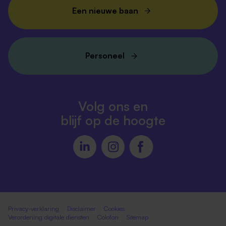
Een nieuwe baan
Personeel
Volg ons en
blijf op de hoogte
Privacy-verklaring
Disclaimer
Cookies
Verordening digitale diensten
Colofon
Sitemap