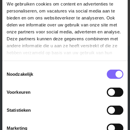
We gebruiken cookies om content en advertenties te
Meer informatie over Poulissen Audio Video
personaliseren, om vacatures via social media aan te
Center?
bieden en om ons websiteverkeer te analyseren. Ook
Bezoek de website
delen we informatie over uw gebruik van onze site met
onze partners voor social media, adverteren en analyse.
Deze partners kunnen deze gegevens combineren met
andere informatie die u aan ze heeft verstrekt of die ze
hebben verzameld op basis van uw gebruik van hun
Stad
Regio
services.
Maastricht ›
Zuid-Limburg ›
Toestemmingsselectie
Noodzakelijk
Venlo ›
Midden-Limburg ›
Heerlen ›
Noord-Limburg ›
Roermond ›
Alle regio's ›
Voorkeuren
Weert ›
Alle steden ›
Statistieken
Vakgebied
Functie
Marketing