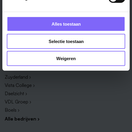
Onderwijs ›
Productiemedewerker ›
Techniek & Productie ›
Verpleegkundige ›
Zorg & welzijn ›
Administratief medewerker ›
Alles toestaan
Administratie ›
HR adviseur ›
ICT ›
Onderwijsassistent ›
Selectie toestaan
Alle vakgebieden ›
Alle functies ›
Weigeren
Bedrijf
Zuyderland ›
Vista College ›
Daelzicht ›
VDL Groep ›
Boels ›
Alle bedrijven ›